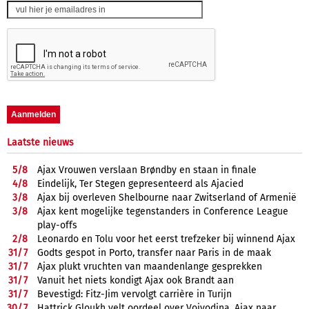
Laatste nieuws
5/
8
Ajax Vrouwen verslaan Brøndby en staan in finale
4/
8
Eindelijk, Ter Stegen gepresenteerd als Ajacied
3/
8
Ajax bij overleven Shelbourne naar Zwitserland of Armenië
3/
8
Ajax kent mogelijke tegenstanders in Conference League
play-offs
2/
8
Leonardo en Tolu voor het eerst trefzeker bij winnend Ajax
31/
7
Godts gespot in Porto, transfer naar Paris in de maak
31/
7
Ajax plukt vruchten van maandenlange gesprekken
31/
7
Vanuit het niets kondigt Ajax ook Brandt aan
31/
7
Bevestigd: Fitz-Jim vervolgt carrière in Turijn
30/
7
Hattrick Gloukh velt oordeel over Vojvodina, Ajax naar