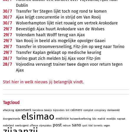
Dublin
30/
7
Transfer Ter Stegen lijkt toch nog rond te komen
30/
7
Ajax krijgt concurrentie in strijd om Van Rooij
30/
7
Wolverhampton lijkt niet rouwig om vertrek Arokodare
29/
7
Bevestigd: Ajax huurt Arokodare van de Wolves
29/
7
Volendam haalt Wolff terug van Ajax
29/
7
Van Rooij in beeld als mogelijke opvolger Gaaei
29/
7
Transfer in stroomversnelling, Fitz-Jim op weg naar Torino
29/
7
Transfer Kaplan geklapt op medische keuring
28/
7
Torino gaat zich melden bij Ajax voor Fitz-Jim
28/
7
Vojvodina vervangt trainer twee dagen voor return tegen
Ajax
Stel hier in welk nieuws jij belangrijk vindt.
Tagcloud
ajaxnetwerk
calimero
afwijking
bewijs
complot
barcelona
bijzonders
bril
conspiracy
denkwereld
elsimao
eredivisie
huiswerkoefening
doorgewinterde
lido
madrid
moeilijks
napraat
post
sano
nederland
neerbuigend
offense
olympiakos
redrum
spot
titel
torrents
vegen
zijaanzij