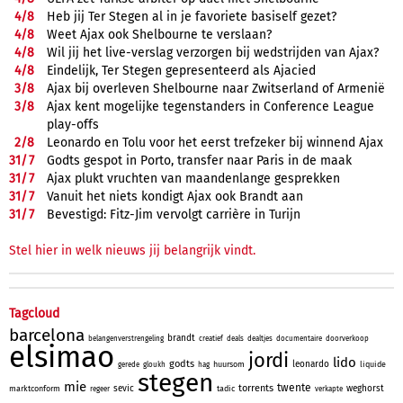
4/
8
Heb jij Ter Stegen al in je favoriete basiself gezet?
4/
8
Weet Ajax ook Shelbourne te verslaan?
4/
8
Wil jij het live-verslag verzorgen bij wedstrijden van Ajax?
4/
8
Eindelijk, Ter Stegen gepresenteerd als Ajacied
3/
8
Ajax bij overleven Shelbourne naar Zwitserland of Armenië
3/
8
Ajax kent mogelijke tegenstanders in Conference League
play-offs
2/
8
Leonardo en Tolu voor het eerst trefzeker bij winnend Ajax
31/
7
Godts gespot in Porto, transfer naar Paris in de maak
31/
7
Ajax plukt vruchten van maandenlange gesprekken
31/
7
Vanuit het niets kondigt Ajax ook Brandt aan
31/
7
Bevestigd: Fitz-Jim vervolgt carrière in Turijn
Stel hier in welk nieuws jij belangrijk vindt.
Tagcloud
barcelona
brandt
belangenverstrengeling
creatief
deals
dealtjes
documentaire
doorverkoop
elsimao
jordi
lido
godts
leonardo
huursom
liquide
gerede
gloukh
hag
stegen
mie
twente
torrents
sevic
weghorst
marktconform
tadic
regeer
verkapte