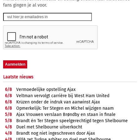
fans gingen je al voor.
Laatste nieuws
6/
8
Vermoedelijke opstelling Ajax
6/
8
Veltman vervolgt carrière bij West Ham United
6/
8
Krüzen onder de indruk van aanwinst Ajax
6/
8
Opmerkelijk: Ter Stegen en Míchel wijzigen naam
5/
8
Ajax Vrouwen verslaan Brøndby en staan in finale
5/
8
Brandt én Ter Stegen speelgerechtigd tegen Shelbourne
4/
8
Duel met Shelbourne uitverkocht
4/
8
Brandt nog niet ingeschreven door Ajax
4/
8
UEFA zet Turkse arbiter op duel met Shelbourne