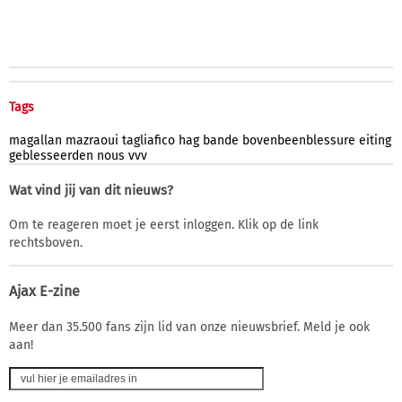
Tags
magallan
mazraoui
tagliafico
hag
bande
bovenbeenblessure
eiting
geblesseerden
nous
vvv
Wat vind jij van dit nieuws?
Om te reageren moet je eerst inloggen. Klik op de link
rechtsboven.
Ajax E-zine
Meer dan 35.500 fans zijn lid van onze nieuwsbrief. Meld je ook
aan!