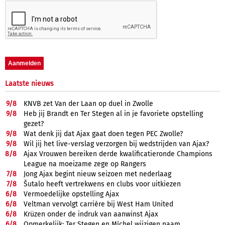
Laatste nieuws
9/
8
KNVB zet Van der Laan op duel in Zwolle
9/
8
Heb jij Brandt en Ter Stegen al in je favoriete opstelling
gezet?
9/
8
Wat denk jij dat Ajax gaat doen tegen PEC Zwolle?
9/
8
Wil jij het live-verslag verzorgen bij wedstrijden van Ajax?
8/
8
Ajax Vrouwen bereiken derde kwalificatieronde Champions
League na moeizame zege op Rangers
7/
8
Jong Ajax begint nieuw seizoen met nederlaag
7/
8
Šutalo heeft vertrekwens en clubs voor uitkiezen
6/
8
Vermoedelijke opstelling Ajax
6/
8
Veltman vervolgt carrière bij West Ham United
6/
8
Krüzen onder de indruk van aanwinst Ajax
6/
8
Opmerkelijk: Ter Stegen en Míchel wijzigen naam