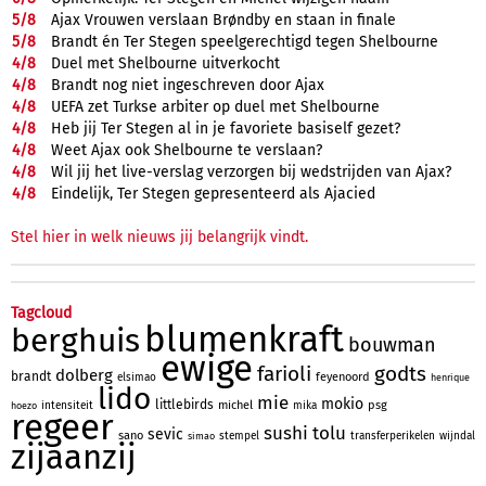
5/
8
Ajax Vrouwen verslaan Brøndby en staan in finale
5/
8
Brandt én Ter Stegen speelgerechtigd tegen Shelbourne
4/
8
Duel met Shelbourne uitverkocht
4/
8
Brandt nog niet ingeschreven door Ajax
4/
8
UEFA zet Turkse arbiter op duel met Shelbourne
4/
8
Heb jij Ter Stegen al in je favoriete basiself gezet?
4/
8
Weet Ajax ook Shelbourne te verslaan?
4/
8
Wil jij het live-verslag verzorgen bij wedstrijden van Ajax?
4/
8
Eindelijk, Ter Stegen gepresenteerd als Ajacied
Stel hier in welk nieuws jij belangrijk vindt.
Tagcloud
blumenkraft
berghuis
bouwman
ewige
farioli
godts
dolberg
brandt
feyenoord
elsimao
henrique
lido
mie
mokio
littlebirds
michel
psg
intensiteit
mika
hoezo
regeer
sushi
tolu
sevic
sano
stempel
transferperikelen
wijndal
simao
zijaanzij