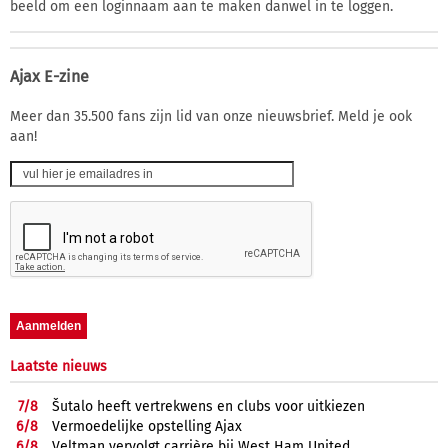
beeld om een loginnaam aan te maken danwel in te loggen.
Ajax E-zine
Meer dan 35.500 fans zijn lid van onze nieuwsbrief. Meld je ook
aan!
Laatste nieuws
7/
8
Šutalo heeft vertrekwens en clubs voor uitkiezen
6/
8
Vermoedelijke opstelling Ajax
6/
8
Veltman vervolgt carrière bij West Ham United