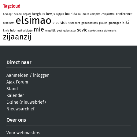
Tagcloud
berghuis
conference
bewijs
bounida
calimero
complot
beknopt
bemoei
bepaal
bijtijds
complotten
elsimao
kiki
eredivisie
gemiddeldes
gloukh
groningen
eendracht
feyenoord
mie
sevic
lido
knvb
ongelijk
methodologie
post
quizmaster
speelschema
statements
zijaanzij
Direct naar
Aanmelden
/
inloggen
Ajax Forum
Stand
Kalender
E-zine (nieuwsbrief)
Nieuwsarchief
Over ons
Voor webmasters