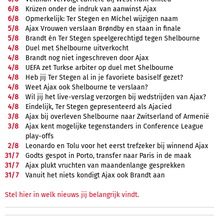
6/
8
Krüzen onder de indruk van aanwinst Ajax
6/
8
Opmerkelijk: Ter Stegen en Míchel wijzigen naam
5/
8
Ajax Vrouwen verslaan Brøndby en staan in finale
5/
8
Brandt én Ter Stegen speelgerechtigd tegen Shelbourne
4/
8
Duel met Shelbourne uitverkocht
4/
8
Brandt nog niet ingeschreven door Ajax
4/
8
UEFA zet Turkse arbiter op duel met Shelbourne
4/
8
Heb jij Ter Stegen al in je favoriete basiself gezet?
4/
8
Weet Ajax ook Shelbourne te verslaan?
4/
8
Wil jij het live-verslag verzorgen bij wedstrijden van Ajax?
4/
8
Eindelijk, Ter Stegen gepresenteerd als Ajacied
3/
8
Ajax bij overleven Shelbourne naar Zwitserland of Armenië
3/
8
Ajax kent mogelijke tegenstanders in Conference League
play-offs
2/
8
Leonardo en Tolu voor het eerst trefzeker bij winnend Ajax
31/
7
Godts gespot in Porto, transfer naar Paris in de maak
31/
7
Ajax plukt vruchten van maandenlange gesprekken
31/
7
Vanuit het niets kondigt Ajax ook Brandt aan
Stel hier in welk nieuws jij belangrijk vindt.