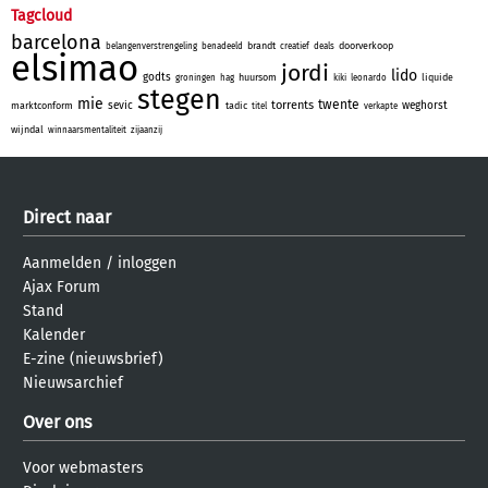
Tagcloud
barcelona
brandt
doorverkoop
belangenverstrengeling
benadeeld
creatief
deals
elsimao
jordi
lido
godts
huursom
liquide
groningen
hag
kiki
leonardo
stegen
mie
twente
torrents
sevic
weghorst
marktconform
tadic
titel
verkapte
wijndal
winnaarsmentaliteit
zijaanzij
Direct naar
Aanmelden
/
inloggen
Ajax Forum
Stand
Kalender
E-zine (nieuwsbrief)
Nieuwsarchief
Over ons
Voor webmasters