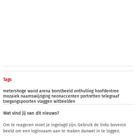
Tags
metershoge
wand
arena
borstbeeld
onthulling
hoofdentree
mozaiek
naamswijziging
neonaccenten
portretten
telegraaf
toegangspoorten
vlaggen
witbeelden
Wat vind jij van dit nieuws?
Om te reageren moet je ingelogd zijn. Gebruik de links bovenin
beeld om een loginnaam aan te maken danwel in te loggen.