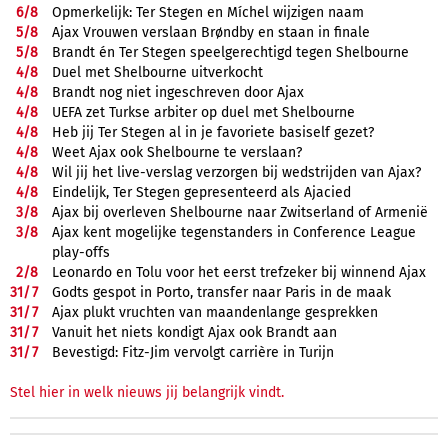
6/
8
Opmerkelijk: Ter Stegen en Míchel wijzigen naam
5/
8
Ajax Vrouwen verslaan Brøndby en staan in finale
5/
8
Brandt én Ter Stegen speelgerechtigd tegen Shelbourne
4/
8
Duel met Shelbourne uitverkocht
4/
8
Brandt nog niet ingeschreven door Ajax
4/
8
UEFA zet Turkse arbiter op duel met Shelbourne
4/
8
Heb jij Ter Stegen al in je favoriete basiself gezet?
4/
8
Weet Ajax ook Shelbourne te verslaan?
4/
8
Wil jij het live-verslag verzorgen bij wedstrijden van Ajax?
4/
8
Eindelijk, Ter Stegen gepresenteerd als Ajacied
3/
8
Ajax bij overleven Shelbourne naar Zwitserland of Armenië
3/
8
Ajax kent mogelijke tegenstanders in Conference League
play-offs
2/
8
Leonardo en Tolu voor het eerst trefzeker bij winnend Ajax
31/
7
Godts gespot in Porto, transfer naar Paris in de maak
31/
7
Ajax plukt vruchten van maandenlange gesprekken
31/
7
Vanuit het niets kondigt Ajax ook Brandt aan
31/
7
Bevestigd: Fitz-Jim vervolgt carrière in Turijn
Stel hier in welk nieuws jij belangrijk vindt.