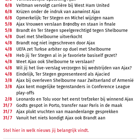
6/
8
Veltman vervolgt carrière bij West Ham United
6/
8
Krüzen onder de indruk van aanwinst Ajax
6/
8
Opmerkelijk: Ter Stegen en Míchel wijzigen naam
5/
8
Ajax Vrouwen verslaan Brøndby en staan in finale
5/
8
Brandt én Ter Stegen speelgerechtigd tegen Shelbourne
4/
8
Duel met Shelbourne uitverkocht
4/
8
Brandt nog niet ingeschreven door Ajax
4/
8
UEFA zet Turkse arbiter op duel met Shelbourne
4/
8
Heb jij Ter Stegen al in je favoriete basiself gezet?
4/
8
Weet Ajax ook Shelbourne te verslaan?
4/
8
Wil jij het live-verslag verzorgen bij wedstrijden van Ajax?
4/
8
Eindelijk, Ter Stegen gepresenteerd als Ajacied
3/
8
Ajax bij overleven Shelbourne naar Zwitserland of Armenië
3/
8
Ajax kent mogelijke tegenstanders in Conference League
play-offs
2/
8
Leonardo en Tolu voor het eerst trefzeker bij winnend Ajax
31/
7
Godts gespot in Porto, transfer naar Paris in de maak
31/
7
Ajax plukt vruchten van maandenlange gesprekken
31/
7
Vanuit het niets kondigt Ajax ook Brandt aan
Stel hier in welk nieuws jij belangrijk vindt.