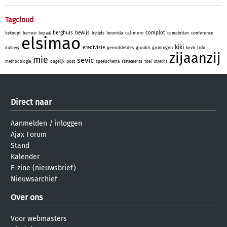
Tagcloud
berghuis
bewijs
complot
bounida
calimero
conference
beknopt
bemoei
bepaal
bijtijds
complotten
elsimao
kiki
eredivisie
gemiddeldes
gloukh
groningen
lido
dolberg
knvb
zijaanzij
mie
sevic
post
methodologie
ongelijk
speelschema
statements
titel
utrecht
Direct naar
Aanmelden
/
inloggen
Ajax Forum
Stand
Kalender
E-zine (nieuwsbrief)
Nieuwsarchief
Over ons
Voor webmasters