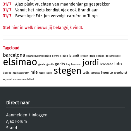
31/
7
Ajax plukt vruchten van maandenlange gesprekken
31/
7
Vanuit het niets kondigt Ajax ook Brandt aan
31/
7
Bevestigd: Fitz-Jim vervolgt carrière in Turijn
Stel hier in welk nieuws jij belangrijk vindt.
Tagcloud
barcelona
brandt
belangenverstrengeling
berghuis
blind
creatief
deals
dealtjes
documentaire
elsimao
jordi
lido
godts
leonardo
huursom
gerede
gloukh
hag
stegen
mie
twente
weghorst
tadic
liquide
marktconform
sevic
torrents
regeer
wijndal
winnaarsmentaliteit
Direct naar
Aanmelden
/
inloggen
Ajax Forum
Stand