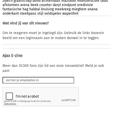
ziyech
graafschap
blind
achterhaalt
mazraoui
monsterscore
tadic
afstormen
arena
beek
counter
daryl
eindpunt
eredivisie
fantasische
hag
hakbal
kruising
meekreeg
mieghem
onana
onderkant
steekpass
stijl
veldspeler
wapenfeit
Wat vind jij van dit nieuws?
Om te reageren moet je ingelogd zijn. Gebruik de links bovenin
beeld om een loginnaam aan te maken danwel in te loggen.
Ajax E-zine
Meer dan 35.500 fans zijn lid van onze nieuwsbrief. Meld je ook
aan!