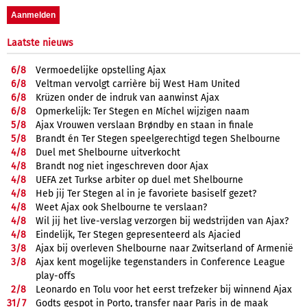
Laatste nieuws
6/
8
Vermoedelijke opstelling Ajax
6/
8
Veltman vervolgt carrière bij West Ham United
6/
8
Krüzen onder de indruk van aanwinst Ajax
6/
8
Opmerkelijk: Ter Stegen en Míchel wijzigen naam
5/
8
Ajax Vrouwen verslaan Brøndby en staan in finale
5/
8
Brandt én Ter Stegen speelgerechtigd tegen Shelbourne
4/
8
Duel met Shelbourne uitverkocht
4/
8
Brandt nog niet ingeschreven door Ajax
4/
8
UEFA zet Turkse arbiter op duel met Shelbourne
4/
8
Heb jij Ter Stegen al in je favoriete basiself gezet?
4/
8
Weet Ajax ook Shelbourne te verslaan?
4/
8
Wil jij het live-verslag verzorgen bij wedstrijden van Ajax?
4/
8
Eindelijk, Ter Stegen gepresenteerd als Ajacied
3/
8
Ajax bij overleven Shelbourne naar Zwitserland of Armenië
3/
8
Ajax kent mogelijke tegenstanders in Conference League
play-offs
2/
8
Leonardo en Tolu voor het eerst trefzeker bij winnend Ajax
31/
7
Godts gespot in Porto, transfer naar Paris in de maak