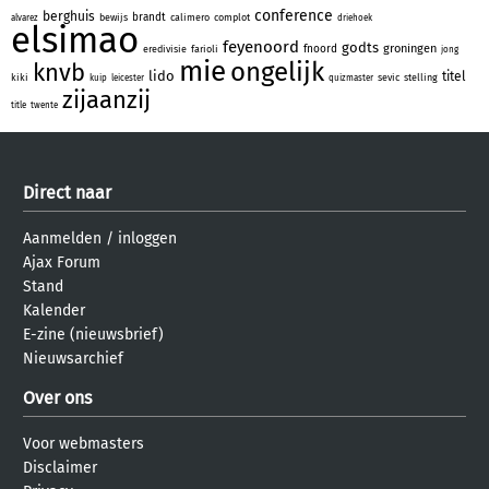
conference
berghuis
brandt
bewijs
calimero
complot
alvarez
driehoek
elsimao
feyenoord
godts
groningen
fnoord
eredivisie
farioli
jong
mie
ongelijk
knvb
lido
titel
kiki
sevic
stelling
kuip
leicester
quizmaster
zijaanzij
title
twente
Direct naar
Aanmelden
/
inloggen
Ajax Forum
Stand
Kalender
E-zine (nieuwsbrief)
Nieuwsarchief
Over ons
Voor webmasters
Disclaimer