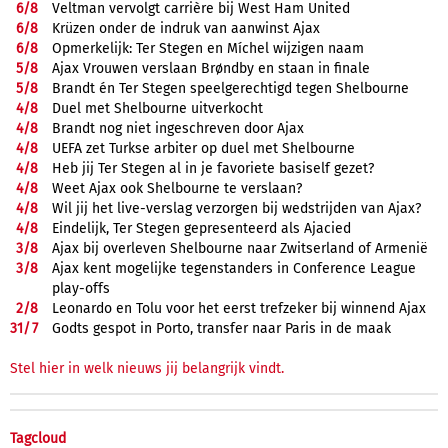
6/
8
Veltman vervolgt carrière bij West Ham United
6/
8
Krüzen onder de indruk van aanwinst Ajax
6/
8
Opmerkelijk: Ter Stegen en Míchel wijzigen naam
5/
8
Ajax Vrouwen verslaan Brøndby en staan in finale
5/
8
Brandt én Ter Stegen speelgerechtigd tegen Shelbourne
4/
8
Duel met Shelbourne uitverkocht
4/
8
Brandt nog niet ingeschreven door Ajax
4/
8
UEFA zet Turkse arbiter op duel met Shelbourne
4/
8
Heb jij Ter Stegen al in je favoriete basiself gezet?
4/
8
Weet Ajax ook Shelbourne te verslaan?
4/
8
Wil jij het live-verslag verzorgen bij wedstrijden van Ajax?
4/
8
Eindelijk, Ter Stegen gepresenteerd als Ajacied
3/
8
Ajax bij overleven Shelbourne naar Zwitserland of Armenië
3/
8
Ajax kent mogelijke tegenstanders in Conference League
play-offs
2/
8
Leonardo en Tolu voor het eerst trefzeker bij winnend Ajax
31/
7
Godts gespot in Porto, transfer naar Paris in de maak
Stel hier in welk nieuws jij belangrijk vindt.
Tagcloud