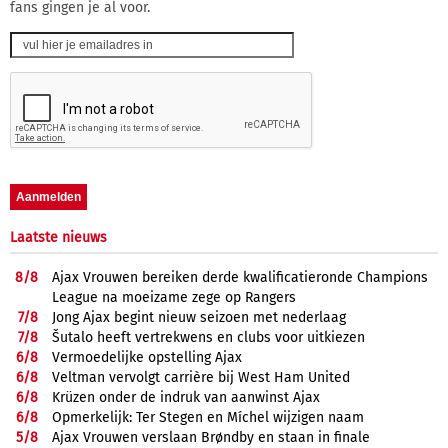
fans gingen je al voor.
Laatste nieuws
8/
8
Ajax Vrouwen bereiken derde kwalificatieronde Champions
League na moeizame zege op Rangers
7/
8
Jong Ajax begint nieuw seizoen met nederlaag
7/
8
Šutalo heeft vertrekwens en clubs voor uitkiezen
6/
8
Vermoedelijke opstelling Ajax
6/
8
Veltman vervolgt carrière bij West Ham United
6/
8
Krüzen onder de indruk van aanwinst Ajax
6/
8
Opmerkelijk: Ter Stegen en Míchel wijzigen naam
5/
8
Ajax Vrouwen verslaan Brøndby en staan in finale