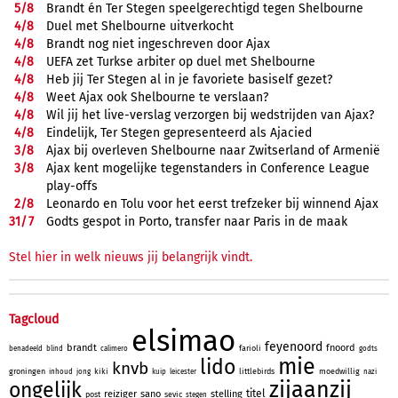
5/
8
Brandt én Ter Stegen speelgerechtigd tegen Shelbourne
4/
8
Duel met Shelbourne uitverkocht
4/
8
Brandt nog niet ingeschreven door Ajax
4/
8
UEFA zet Turkse arbiter op duel met Shelbourne
4/
8
Heb jij Ter Stegen al in je favoriete basiself gezet?
4/
8
Weet Ajax ook Shelbourne te verslaan?
4/
8
Wil jij het live-verslag verzorgen bij wedstrijden van Ajax?
4/
8
Eindelijk, Ter Stegen gepresenteerd als Ajacied
3/
8
Ajax bij overleven Shelbourne naar Zwitserland of Armenië
3/
8
Ajax kent mogelijke tegenstanders in Conference League
play-offs
2/
8
Leonardo en Tolu voor het eerst trefzeker bij winnend Ajax
31/
7
Godts gespot in Porto, transfer naar Paris in de maak
Stel hier in welk nieuws jij belangrijk vindt.
Tagcloud
elsimao
feyenoord
brandt
fnoord
farioli
benadeeld
blind
calimero
godts
mie
lido
knvb
groningen
kiki
littlebirds
moedwillig
inhoud
jong
kuip
leicester
nazi
zijaanzij
ongelijk
titel
reiziger
sano
stelling
post
sevic
stegen