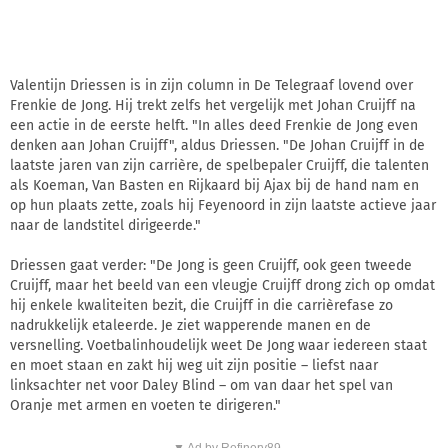
Valentijn Driessen is in zijn column in De Telegraaf lovend over
Frenkie de Jong. Hij trekt zelfs het vergelijk met Johan Cruijff na
een actie in de eerste helft. "In alles deed Frenkie de Jong even
denken aan Johan Cruijff", aldus Driessen. "De Johan Cruijff in de
laatste jaren van zijn carrière, de spelbepaler Cruijff, die talenten
als Koeman, Van Basten en Rijkaard bij Ajax bij de hand nam en
op hun plaats zette, zoals hij Feyenoord in zijn laatste actieve jaar
naar de landstitel dirigeerde."
Driessen gaat verder: "De Jong is geen Cruijff, ook geen tweede
Cruijff, maar het beeld van een vleugje Cruijff drong zich op omdat
hij enkele kwaliteiten bezit, die Cruijff in die carrièrefase zo
nadrukkelijk etaleerde. Je ziet wapperende manen en de
versnelling. Voetbalinhoudelijk weet De Jong waar iedereen staat
en moet staan en zakt hij weg uit zijn positie – liefst naar
linksachter net voor Daley Blind – om van daar het spel van
Oranje met armen en voeten te dirigeren."
▼ Ad by Refinery89