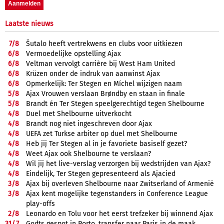
Laatste nieuws
7/
8
Šutalo heeft vertrekwens en clubs voor uitkiezen
6/
8
Vermoedelijke opstelling Ajax
6/
8
Veltman vervolgt carrière bij West Ham United
6/
8
Krüzen onder de indruk van aanwinst Ajax
6/
8
Opmerkelijk: Ter Stegen en Míchel wijzigen naam
5/
8
Ajax Vrouwen verslaan Brøndby en staan in finale
5/
8
Brandt én Ter Stegen speelgerechtigd tegen Shelbourne
4/
8
Duel met Shelbourne uitverkocht
4/
8
Brandt nog niet ingeschreven door Ajax
4/
8
UEFA zet Turkse arbiter op duel met Shelbourne
4/
8
Heb jij Ter Stegen al in je favoriete basiself gezet?
4/
8
Weet Ajax ook Shelbourne te verslaan?
4/
8
Wil jij het live-verslag verzorgen bij wedstrijden van Ajax?
4/
8
Eindelijk, Ter Stegen gepresenteerd als Ajacied
3/
8
Ajax bij overleven Shelbourne naar Zwitserland of Armenië
3/
8
Ajax kent mogelijke tegenstanders in Conference League
play-offs
2/
8
Leonardo en Tolu voor het eerst trefzeker bij winnend Ajax
31/
7
Godts gespot in Porto, transfer naar Paris in de maak