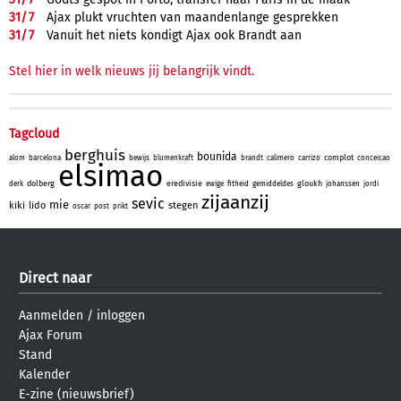
31/
7
Ajax plukt vruchten van maandenlange gesprekken
31/
7
Vanuit het niets kondigt Ajax ook Brandt aan
Stel hier in welk nieuws jij belangrijk vindt.
Tagcloud
berghuis
bounida
complot
alom
barcelona
bewijs
blumenkraft
brandt
calimero
carrizo
conceicao
elsimao
dolberg
eredivisie
gloukh
derk
ewige
fitheid
gemiddeldes
johanssen
jordi
zijaanzij
sevic
mie
kiki
lido
stegen
oscar
post
prikt
Direct naar
Aanmelden
/
inloggen
Ajax Forum
Stand
Kalender
E-zine (nieuwsbrief)