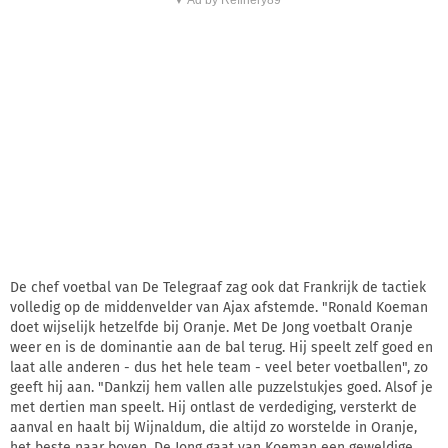
De chef voetbal van De Telegraaf zag ook dat Frankrijk de tactiek
volledig op de middenvelder van Ajax afstemde. "Ronald Koeman
doet wijselijk hetzelfde bij Oranje. Met De Jong voetbalt Oranje
weer en is de dominantie aan de bal terug. Hij speelt zelf goed en
laat alle anderen - dus het hele team - veel beter voetballen", zo
geeft hij aan. "Dankzij hem vallen alle puzzelstukjes goed. Alsof je
met dertien man speelt. Hij ontlast de verdediging, versterkt de
aanval en haalt bij Wijnaldum, die altijd zo worstelde in Oranje,
het beste naar boven. De Jong gaat van Koeman een geweldige