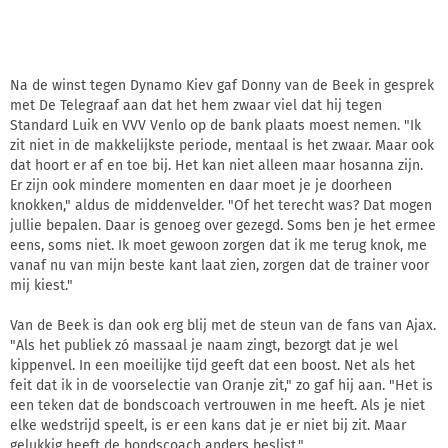
Na de winst tegen Dynamo Kiev gaf Donny van de Beek in gesprek
met De Telegraaf aan dat het hem zwaar viel dat hij tegen
Standard Luik en VVV Venlo op de bank plaats moest nemen. "Ik
zit niet in de makkelijkste periode, mentaal is het zwaar. Maar ook
dat hoort er af en toe bij. Het kan niet alleen maar hosanna zijn.
Er zijn ook mindere momenten en daar moet je je doorheen
knokken," aldus de middenvelder. "Of het terecht was? Dat mogen
jullie bepalen. Daar is genoeg over gezegd. Soms ben je het ermee
eens, soms niet. Ik moet gewoon zorgen dat ik me terug knok, me
vanaf nu van mijn beste kant laat zien, zorgen dat de trainer voor
mij kiest."
Van de Beek is dan ook erg blij met de steun van de fans van Ajax.
"Als het publiek zó massaal je naam zingt, bezorgt dat je wel
kippenvel. In een moeilijke tijd geeft dat een boost. Net als het
feit dat ik in de voorselectie van Oranje zit," zo gaf hij aan. "Het is
een teken dat de bondscoach vertrouwen in me heeft. Als je niet
elke wedstrijd speelt, is er een kans dat je er niet bij zit. Maar
gelukkig heeft de bondscoach anders beslist."