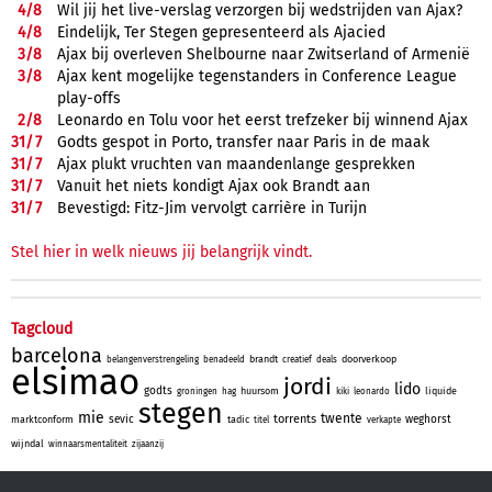
4/
8
Wil jij het live-verslag verzorgen bij wedstrijden van Ajax?
4/
8
Eindelijk, Ter Stegen gepresenteerd als Ajacied
3/
8
Ajax bij overleven Shelbourne naar Zwitserland of Armenië
3/
8
Ajax kent mogelijke tegenstanders in Conference League
play-offs
2/
8
Leonardo en Tolu voor het eerst trefzeker bij winnend Ajax
31/
7
Godts gespot in Porto, transfer naar Paris in de maak
31/
7
Ajax plukt vruchten van maandenlange gesprekken
31/
7
Vanuit het niets kondigt Ajax ook Brandt aan
31/
7
Bevestigd: Fitz-Jim vervolgt carrière in Turijn
Stel hier in welk nieuws jij belangrijk vindt.
Tagcloud
barcelona
brandt
doorverkoop
belangenverstrengeling
benadeeld
creatief
deals
elsimao
jordi
lido
godts
huursom
liquide
groningen
hag
kiki
leonardo
stegen
mie
twente
torrents
sevic
weghorst
marktconform
tadic
titel
verkapte
wijndal
winnaarsmentaliteit
zijaanzij