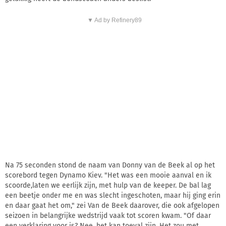
▼ Ad by Refinery89
Na 75 seconden stond de naam van Donny van de Beek al op het
scorebord tegen Dynamo Kiev. "Het was een mooie aanval en ik
scoorde,laten we eerlijk zijn, met hulp van de keeper. De bal lag
een beetje onder me en was slecht ingeschoten, maar hij ging erin
en daar gaat het om," zei Van de Beek daarover, die ook afgelopen
seizoen in belangrijke wedstrijd vaak tot scoren kwam. "Of daar
een verklaring voor is? Nee, het kan toeval zijn. Het zou met