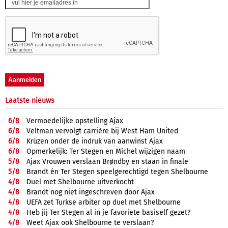
Laatste nieuws
6/
8
Vermoedelijke opstelling Ajax
6/
8
Veltman vervolgt carrière bij West Ham United
6/
8
Krüzen onder de indruk van aanwinst Ajax
6/
8
Opmerkelijk: Ter Stegen en Míchel wijzigen naam
5/
8
Ajax Vrouwen verslaan Brøndby en staan in finale
5/
8
Brandt én Ter Stegen speelgerechtigd tegen Shelbourne
4/
8
Duel met Shelbourne uitverkocht
4/
8
Brandt nog niet ingeschreven door Ajax
4/
8
UEFA zet Turkse arbiter op duel met Shelbourne
4/
8
Heb jij Ter Stegen al in je favoriete basiself gezet?
4/
8
Weet Ajax ook Shelbourne te verslaan?