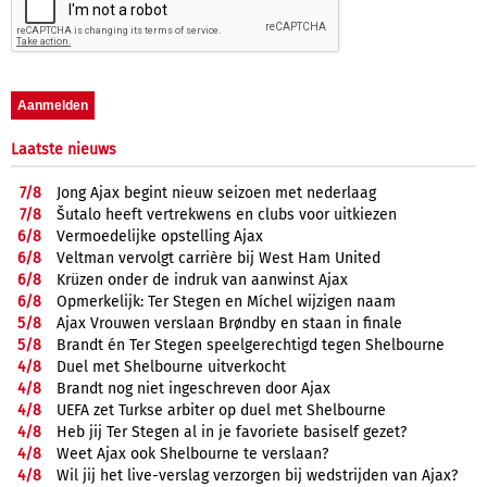
Laatste nieuws
7/
8
Jong Ajax begint nieuw seizoen met nederlaag
7/
8
Šutalo heeft vertrekwens en clubs voor uitkiezen
6/
8
Vermoedelijke opstelling Ajax
6/
8
Veltman vervolgt carrière bij West Ham United
6/
8
Krüzen onder de indruk van aanwinst Ajax
6/
8
Opmerkelijk: Ter Stegen en Míchel wijzigen naam
5/
8
Ajax Vrouwen verslaan Brøndby en staan in finale
5/
8
Brandt én Ter Stegen speelgerechtigd tegen Shelbourne
4/
8
Duel met Shelbourne uitverkocht
4/
8
Brandt nog niet ingeschreven door Ajax
4/
8
UEFA zet Turkse arbiter op duel met Shelbourne
4/
8
Heb jij Ter Stegen al in je favoriete basiself gezet?
4/
8
Weet Ajax ook Shelbourne te verslaan?
4/
8
Wil jij het live-verslag verzorgen bij wedstrijden van Ajax?