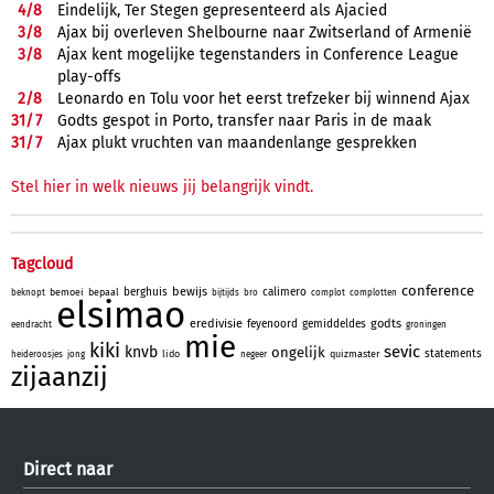
4/
8
Eindelijk, Ter Stegen gepresenteerd als Ajacied
3/
8
Ajax bij overleven Shelbourne naar Zwitserland of Armenië
3/
8
Ajax kent mogelijke tegenstanders in Conference League
play-offs
2/
8
Leonardo en Tolu voor het eerst trefzeker bij winnend Ajax
31/
7
Godts gespot in Porto, transfer naar Paris in de maak
31/
7
Ajax plukt vruchten van maandenlange gesprekken
Stel hier in welk nieuws jij belangrijk vindt.
Tagcloud
conference
bewijs
berghuis
calimero
bemoei
bepaal
beknopt
bijtijds
bro
complot
complotten
elsimao
eredivisie
godts
feyenoord
gemiddeldes
eendracht
groningen
mie
kiki
sevic
knvb
ongelijk
statements
lido
quizmaster
heideroosjes
jong
negeer
zijaanzij
Direct naar