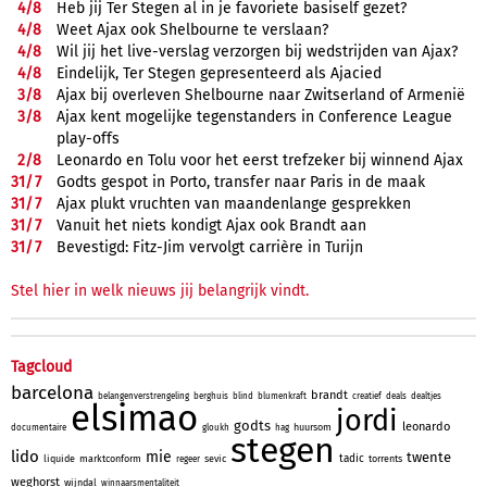
4/
8
Heb jij Ter Stegen al in je favoriete basiself gezet?
4/
8
Weet Ajax ook Shelbourne te verslaan?
4/
8
Wil jij het live-verslag verzorgen bij wedstrijden van Ajax?
4/
8
Eindelijk, Ter Stegen gepresenteerd als Ajacied
3/
8
Ajax bij overleven Shelbourne naar Zwitserland of Armenië
3/
8
Ajax kent mogelijke tegenstanders in Conference League
play-offs
2/
8
Leonardo en Tolu voor het eerst trefzeker bij winnend Ajax
31/
7
Godts gespot in Porto, transfer naar Paris in de maak
31/
7
Ajax plukt vruchten van maandenlange gesprekken
31/
7
Vanuit het niets kondigt Ajax ook Brandt aan
31/
7
Bevestigd: Fitz-Jim vervolgt carrière in Turijn
Stel hier in welk nieuws jij belangrijk vindt.
Tagcloud
barcelona
brandt
belangenverstrengeling
berghuis
blind
blumenkraft
creatief
deals
dealtjes
elsimao
jordi
godts
leonardo
huursom
documentaire
gloukh
hag
stegen
lido
mie
twente
tadic
liquide
marktconform
sevic
torrents
regeer
weghorst
wijndal
winnaarsmentaliteit