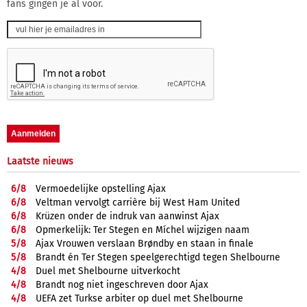
fans gingen je al voor.
Laatste nieuws
6/
8
Vermoedelijke opstelling Ajax
6/
8
Veltman vervolgt carrière bij West Ham United
6/
8
Krüzen onder de indruk van aanwinst Ajax
6/
8
Opmerkelijk: Ter Stegen en Míchel wijzigen naam
5/
8
Ajax Vrouwen verslaan Brøndby en staan in finale
5/
8
Brandt én Ter Stegen speelgerechtigd tegen Shelbourne
4/
8
Duel met Shelbourne uitverkocht
4/
8
Brandt nog niet ingeschreven door Ajax
4/
8
UEFA zet Turkse arbiter op duel met Shelbourne