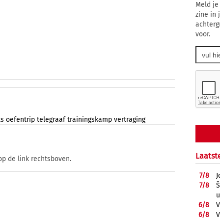
Meld je
zine in
achterg
voor.
ls
oefentrip
telegraaf
trainingskamp
vertraging
Laatst
op de link rechtsboven.
7/
8
J
7/
8
Š
u
6/
8
V
6/
8
V