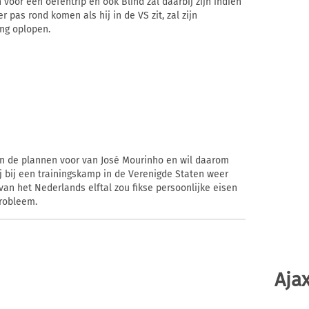
oor een oefentrip en ook Blind zal daarbij zijn indien
r pas rond komen als hij in de VS zit, zal zijn
ing oplopen.
in de plannen voor van José Mourinho en wil daarom
ij bij een trainingskamp in de Verenigde Staten weer
 van het Nederlands elftal zou fikse persoonlijke eisen
robleem.
Ajax