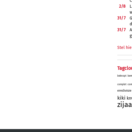
C
2/
8
L
w
31/
7
G
d
31/
7
A
g
Stel hie
Tagclo
beknopt
bem
complot
com
eredivisie
kiki
kn
zijaa