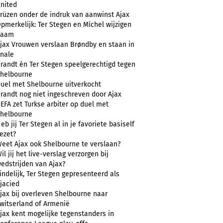
nited
rüzen onder de indruk van aanwinst Ajax
pmerkelijk: Ter Stegen en Míchel wijzigen
naam
jax Vrouwen verslaan Brøndby en staan in
inale
randt én Ter Stegen speelgerechtigd tegen
helbourne
uel met Shelbourne uitverkocht
randt nog niet ingeschreven door Ajax
EFA zet Turkse arbiter op duel met
helbourne
eb jij Ter Stegen al in je favoriete basiself
ezet?
eet Ajax ook Shelbourne te verslaan?
il jij het live-verslag verzorgen bij
edstrijden van Ajax?
indelijk, Ter Stegen gepresenteerd als
jacied
jax bij overleven Shelbourne naar
witserland of Armenië
jax kent mogelijke tegenstanders in