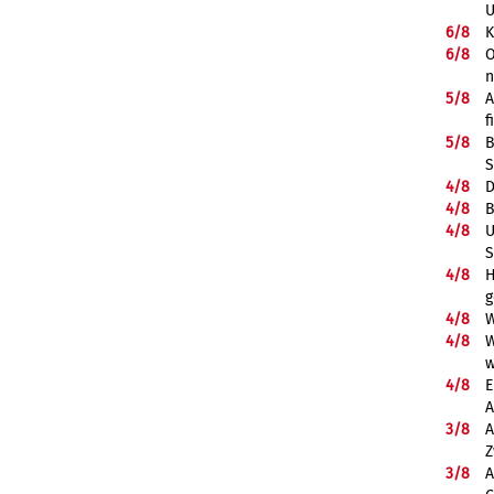
U
6/
8
K
6/
8
O
5/
8
A
f
5/
8
B
S
4/
8
D
4/
8
B
4/
8
U
S
4/
8
H
g
4/
8
W
4/
8
W
w
4/
8
E
A
3/
8
A
Z
3/
8
A