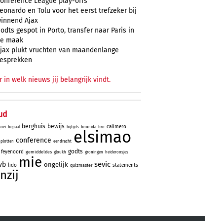
onference League play-offs
eonardo en Tolu voor het eerst trefzeker bij
innend Ajax
odts gespot in Porto, transfer naar Paris in
e maak
jax plukt vruchten van maandenlange
esprekken
r in welk nieuws jij belangrijk vindt.
ud
berghuis
bewijs
calimero
oei
bepaal
bijtijds
bounida
bro
elsimao
conference
plotten
eendracht
godts
feyenoord
gemiddeldes
gloukh
groningen
heideroosjes
mie
sevic
vb
ongelijk
lido
statements
quizmaster
nzij