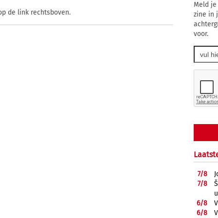
Meld je
op de link rechtsboven.
zine in
achterg
voor.
Laatst
7/
8
J
7/
8
Š
u
6/
8
V
6/
8
V