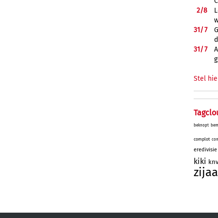
C
2/
8
L
w
31/
7
G
d
31/
7
A
g
Stel hie
Tagclo
beknopt
bem
complot
com
eredivisie
kiki
kn
zijaa