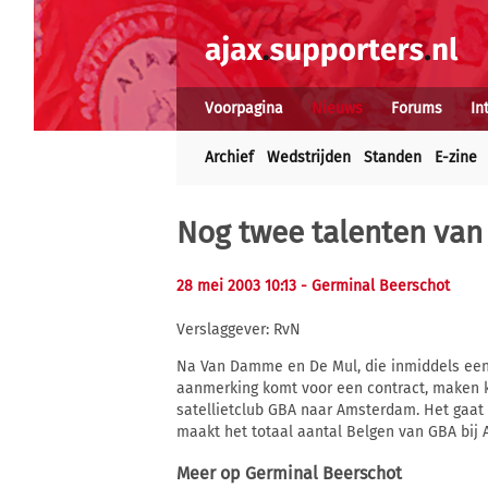
Voorpagina
Nieuws
Forums
In
Archief
Wedstrijden
Standen
E-zine
Nog twee talenten va
28 mei 2003 10:13
- Germinal Beerschot
Verslaggever: RvN
Na Van Damme en De Mul, die inmiddels een 
aanmerking komt voor een contract, maken 
satellietclub GBA naar Amsterdam. Het gaat 
maakt het totaal aantal Belgen van GBA bij 
Meer op
Germinal Beerschot