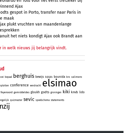
eonardo en Tolu voor het eerst trefzeker bij
innend Ajax
odts gespot in Porto, transfer naar Paris in
e maak
jax plukt vruchten van maandenlange
esprekken
anuit het niets kondigt Ajax ook Brandt aan
r in welk nieuws jij belangrijk vindt.
ud
berghuis
bewijs
bounida
calimero
oei
bepaal
bijtijds
bro
elsimao
conference
plotten
eendracht
kiki
godts
knvb
gloukh
lido
feyenoord
gemiddeldes
groningen
sevic
ongelijk
statements
quizmaster
speelschema
nzij