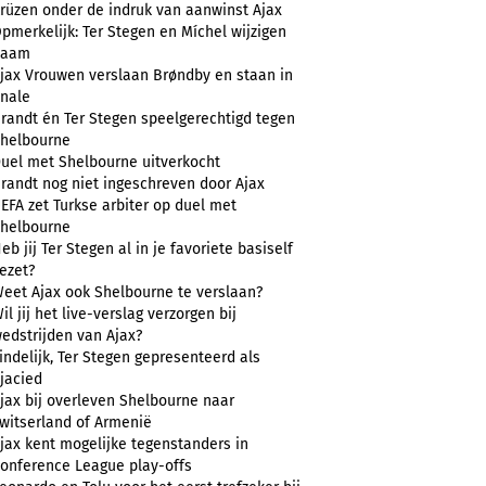
rüzen onder de indruk van aanwinst Ajax
pmerkelijk: Ter Stegen en Míchel wijzigen
naam
jax Vrouwen verslaan Brøndby en staan in
inale
randt én Ter Stegen speelgerechtigd tegen
helbourne
uel met Shelbourne uitverkocht
randt nog niet ingeschreven door Ajax
EFA zet Turkse arbiter op duel met
helbourne
eb jij Ter Stegen al in je favoriete basiself
ezet?
eet Ajax ook Shelbourne te verslaan?
il jij het live-verslag verzorgen bij
edstrijden van Ajax?
indelijk, Ter Stegen gepresenteerd als
jacied
jax bij overleven Shelbourne naar
witserland of Armenië
jax kent mogelijke tegenstanders in
onference League play-offs