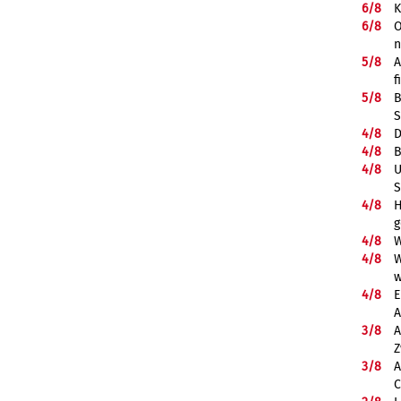
6/
8
K
6/
8
O
5/
8
A
f
5/
8
B
S
4/
8
D
4/
8
B
4/
8
U
S
4/
8
H
g
4/
8
W
4/
8
W
w
4/
8
E
A
3/
8
A
Z
3/
8
A
C