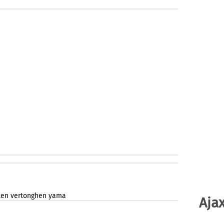
len
vertonghen
yama
Ajax