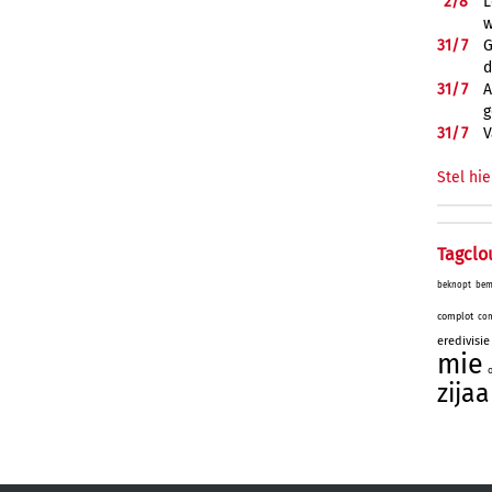
2/
8
L
w
31/
7
G
d
31/
7
A
g
31/
7
V
Stel hie
Tagclo
beknopt
bem
complot
com
eredivisie
mie
zijaa