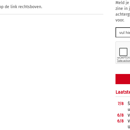
Meld je
op de link rechtsboven.
zine in
achterg
voor.
Laatst
7/
8
Š
u
6/
8
V
6/
8
V
U