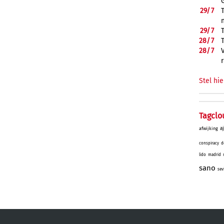
29/
7
29/
7
28/
7
28/
7
Stel hie
Tagclo
a
afwijking
conspiracy
d
lido
madrid
sano
sev