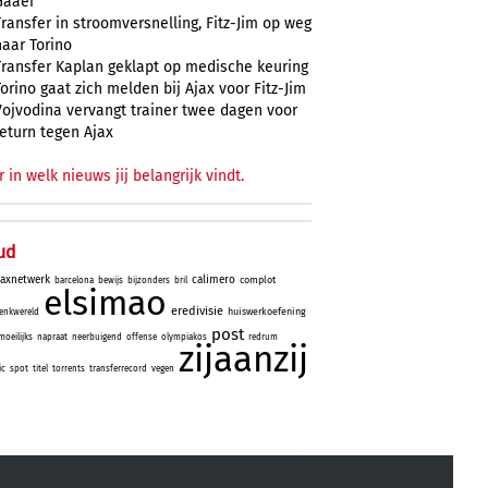
Gaaei
Transfer in stroomversnelling, Fitz-Jim op weg
naar Torino
Transfer Kaplan geklapt op medische keuring
Torino gaat zich melden bij Ajax voor Fitz-Jim
Vojvodina vervangt trainer twee dagen voor
return tegen Ajax
r in welk nieuws jij belangrijk vindt.
ud
jaxnetwerk
calimero
complot
barcelona
bewijs
bijzonders
bril
elsimao
eredivisie
huiswerkoefening
enkwereld
post
moeilijks
napraat
neerbuigend
offense
olympiakos
redrum
zijaanzij
ic
spot
titel
torrents
transferrecord
vegen