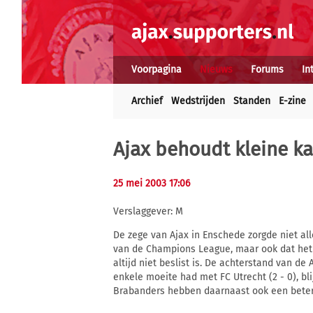
Voorpagina
Nieuws
Forums
In
Archief
Wedstrijden
Standen
E-zine
Ajax behoudt kleine 
25 mei 2003 17:06
Verslaggever: M
De zege van Ajax in Enschede zorgde niet al
van de Champions League, maar ook dat het
altijd niet beslist is. De achterstand van 
enkele moeite had met FC Utrecht (2 - 0), bl
Brabanders hebben daarnaast ook een beter 