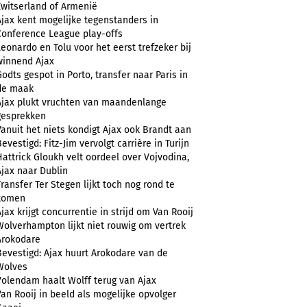
Zwitserland of Armenië
Ajax kent mogelijke tegenstanders in
Conference League play-offs
Leonardo en Tolu voor het eerst trefzeker bij
winnend Ajax
Godts gespot in Porto, transfer naar Paris in
de maak
Ajax plukt vruchten van maandenlange
gesprekken
Vanuit het niets kondigt Ajax ook Brandt aan
evestigd: Fitz-Jim vervolgt carrière in Turijn
Hattrick Gloukh velt oordeel over Vojvodina,
Ajax naar Dublin
Transfer Ter Stegen lijkt toch nog rond te
komen
Ajax krijgt concurrentie in strijd om Van Rooij
Wolverhampton lijkt niet rouwig om vertrek
Arokodare
Bevestigd: Ajax huurt Arokodare van de
Wolves
Volendam haalt Wolff terug van Ajax
Van Rooij in beeld als mogelijke opvolger