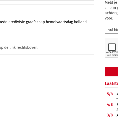
Meld je
zine in
achterg
voor.
hede
eredivisie
graafschap
hemelvaartsdag
holland
op de link rechtsboven.
Laatst
5/
8
f
4/
8
3/
8