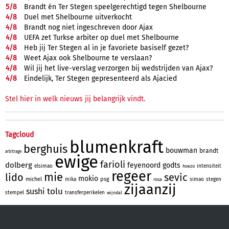
5/
8
Brandt én Ter Stegen speelgerechtigd tegen Shelbourne
4/
8
Duel met Shelbourne uitverkocht
4/
8
Brandt nog niet ingeschreven door Ajax
4/
8
UEFA zet Turkse arbiter op duel met Shelbourne
4/
8
Heb jij Ter Stegen al in je favoriete basiself gezet?
4/
8
Weet Ajax ook Shelbourne te verslaan?
4/
8
Wil jij het live-verslag verzorgen bij wedstrijden van Ajax?
4/
8
Eindelijk, Ter Stegen gepresenteerd als Ajacied
Stel hier in welk nieuws jij belangrijk vindt.
Tagcloud
blumenkraft
berghuis
bouwman
brandt
arbitrage
ewige
farioli
dolberg
feyenoord
godts
elsimao
intensiteit
hoezo
regeer
mie
lido
sevic
mokio
michel
psg
mika
simao
stegen
rosa
zijaanzij
tolu
sushi
stempel
transferperikelen
wijndal