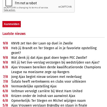
Laatste nieuws
9/
8
KNVB zet Van der Laan op duel in Zwolle
9/
8
Heb jij Brandt en Ter Stegen al in je favoriete opstelling
gezet?
9/
8
Wat denk jij dat Ajax gaat doen tegen PEC Zwolle?
9/
8
Wil jij het live-verslag verzorgen bij wedstrijden van Ajax?
8/
8
Ajax Vrouwen bereiken derde kwalificatieronde Champions
League na moeizame zege op Rangers
7/
8
Jong Ajax begint nieuw seizoen met nederlaag
7/
8
Šutalo heeft vertrekwens en clubs voor uitkiezen
6/
8
Vermoedelijke opstelling Ajax
6/
8
Veltman vervolgt carrière bij West Ham United
6/
8
Krüzen onder de indruk van aanwinst Ajax
6/
8
Opmerkelijk: Ter Stegen en Míchel wijzigen naam
5/
8
Ajax Vrouwen verslaan Brøndby en staan in finale