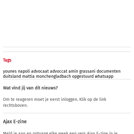
Tags
younes
napoli
advocaat
advoccat
amin
grassani
documenten
duitsland
mattia
monchengladbach
opgestuurd
whatsapp
Wat vind jij van dit nieuws?
Om te reageren moet je eerst inloggen. Klik op de link
rechtsboven.
Ajax E-zine
Meld je aan en ontvang elke week een vers Ajax E-zine in je