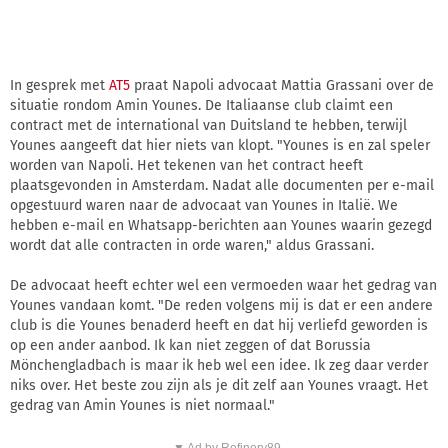
In gesprek met
AT5
praat Napoli advocaat Mattia Grassani over de
situatie rondom Amin Younes. De Italiaanse club claimt een
contract met de international van Duitsland te hebben, terwijl
Younes aangeeft dat hier niets van klopt. "Younes is en zal speler
worden van Napoli. Het tekenen van het contract heeft
plaatsgevonden in Amsterdam. Nadat alle documenten per e-mail
opgestuurd waren naar de advocaat van Younes in Italië. We
hebben e-mail en Whatsapp-berichten aan Younes waarin gezegd
wordt dat alle contracten in orde waren," aldus Grassani.
De advocaat heeft echter wel een vermoeden waar het gedrag van
Younes vandaan komt. "De reden volgens mij is dat er een andere
club is die Younes benaderd heeft en dat hij verliefd geworden is
op een ander aanbod. Ik kan niet zeggen of dat Borussia
Mönchengladbach is maar ik heb wel een idee. Ik zeg daar verder
niks over. Het beste zou zijn als je dit zelf aan Younes vraagt. Het
gedrag van Amin Younes is niet normaal."
▼ Ad by Refinery89