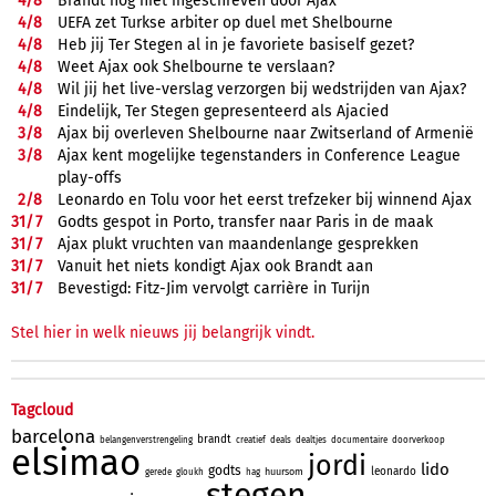
4/
8
Brandt nog niet ingeschreven door Ajax
4/
8
UEFA zet Turkse arbiter op duel met Shelbourne
4/
8
Heb jij Ter Stegen al in je favoriete basiself gezet?
4/
8
Weet Ajax ook Shelbourne te verslaan?
4/
8
Wil jij het live-verslag verzorgen bij wedstrijden van Ajax?
4/
8
Eindelijk, Ter Stegen gepresenteerd als Ajacied
3/
8
Ajax bij overleven Shelbourne naar Zwitserland of Armenië
3/
8
Ajax kent mogelijke tegenstanders in Conference League
play-offs
2/
8
Leonardo en Tolu voor het eerst trefzeker bij winnend Ajax
31/
7
Godts gespot in Porto, transfer naar Paris in de maak
31/
7
Ajax plukt vruchten van maandenlange gesprekken
31/
7
Vanuit het niets kondigt Ajax ook Brandt aan
31/
7
Bevestigd: Fitz-Jim vervolgt carrière in Turijn
Stel hier in welk nieuws jij belangrijk vindt.
Tagcloud
barcelona
brandt
belangenverstrengeling
creatief
deals
dealtjes
documentaire
doorverkoop
elsimao
jordi
lido
godts
leonardo
huursom
gerede
gloukh
hag
stegen