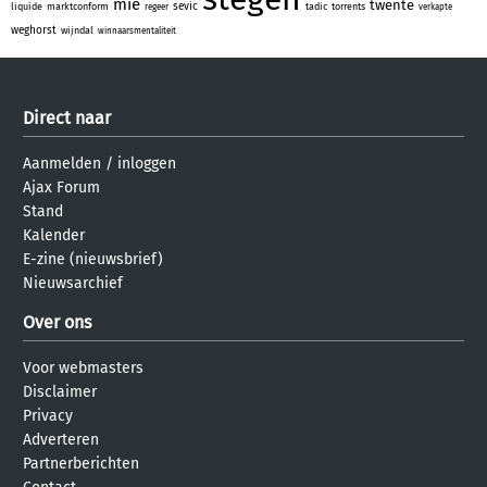
mie
twente
sevic
liquide
marktconform
tadic
torrents
regeer
verkapte
weghorst
wijndal
winnaarsmentaliteit
Direct naar
Aanmelden
/
inloggen
Ajax Forum
Stand
Kalender
E-zine (nieuwsbrief)
Nieuwsarchief
Over ons
Voor webmasters
Disclaimer
Privacy
Adverteren
Partnerberichten