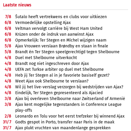
Laatste nieuws
7/
8
Šutalo heeft vertrekwens en clubs voor uitkiezen
6/
8
Vermoedelijke opstelling Ajax
6/
8
Veltman vervolgt carrière bij West Ham United
6/
8
Krüzen onder de indruk van aanwinst Ajax
6/
8
Opmerkelijk: Ter Stegen en Míchel wijzigen naam
5/
8
Ajax Vrouwen verslaan Brøndby en staan in finale
5/
8
Brandt én Ter Stegen speelgerechtigd tegen Shelbourne
4/
8
Duel met Shelbourne uitverkocht
4/
8
Brandt nog niet ingeschreven door Ajax
4/
8
UEFA zet Turkse arbiter op duel met Shelbourne
4/
8
Heb jij Ter Stegen al in je favoriete basiself gezet?
4/
8
Weet Ajax ook Shelbourne te verslaan?
4/
8
Wil jij het live-verslag verzorgen bij wedstrijden van Ajax?
4/
8
Eindelijk, Ter Stegen gepresenteerd als Ajacied
3/
8
Ajax bij overleven Shelbourne naar Zwitserland of Armenië
3/
8
Ajax kent mogelijke tegenstanders in Conference League
play-offs
2/
8
Leonardo en Tolu voor het eerst trefzeker bij winnend Ajax
31/
7
Godts gespot in Porto, transfer naar Paris in de maak
31/
7
Ajax plukt vruchten van maandenlange gesprekken