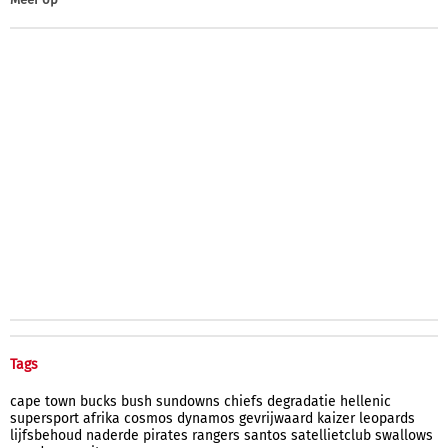
Tags
cape
town
bucks
bush
sundowns
chiefs
degradatie
hellenic
supersport
afrika
cosmos
dynamos
gevrijwaard
kaizer
leopards
lijfsbehoud
naderde
pirates
rangers
santos
satellietclub
swallows