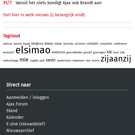
31/
7
Vanuit het niets kondigt Ajax ook Brandt aan
Stel hier in welk nieuws jij belangrijk vindt.
Tagcloud
berghuis
bewijs
complot
bounida
calimero
conference
beknopt
bemoei
bepaal
bijtijds
complotten
elsimao
kiki
eredivisie
gemiddeldes
gloukh
groningen
lido
eendracht
knvb
zijaanzij
mie
sevic
post
methodologie
ongelijk
speelschema
statements
titel
utrecht
Direct naar
Aanmelden
/
inloggen
Ajax Forum
Stand
Kalender
E-zine (nieuwsbrief)
Nieuwsarchief