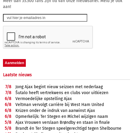
Meer dan 35.500 fans zijn lid van onze nieuwsbrief. Meld je ook
aan!
Laatste nieuws
7/
8
Jong Ajax begint nieuw seizoen met nederlaag
7/
8
Šutalo heeft vertrekwens en clubs voor uitkiezen
6/
8
Vermoedelijke opstelling Ajax
6/
8
Veltman vervolgt carrière bij West Ham United
6/
8
Krüzen onder de indruk van aanwinst Ajax
6/
8
Opmerkelijk: Ter Stegen en Míchel wijzigen naam
5/
8
Ajax Vrouwen verslaan Brøndby en staan in finale
5/
8
Brandt én Ter Stegen speelgerechtigd tegen Shelbourne