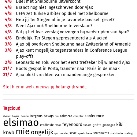
4/
8
Duel met Shelbourne uitverkocht
4/
8
Brandt nog niet ingeschreven door Ajax
4/
8
UEFA zet Turkse arbiter op duel met Shelbourne
4/
8
Heb jij Ter Stegen al in je favoriete basiself gezet?
4/
8
Weet Ajax ook Shelbourne te verslaan?
4/
8
Wil jij het live-verslag verzorgen bij wedstrijden van Ajax?
4/
8
Eindelijk, Ter Stegen gepresenteerd als Ajacied
3/
8
Ajax bij overleven Shelbourne naar Zwitserland of Armenië
3/
8
Ajax kent mogelijke tegenstanders in Conference League
play-offs
2/
8
Leonardo en Tolu voor het eerst trefzeker bij winnend Ajax
31/
7
Godts gespot in Porto, transfer naar Paris in de maak
31/
7
Ajax plukt vruchten van maandenlange gesprekken
Stel hier in welk nieuws jij belangrijk vindt.
Tagcloud
conference
bewijs
berghuis
calimero
complot
alvarez
bayern
bemoei
bro
elsimao
kiki
feyenoord
godts
eredivisie
groningen
farioli
fnoord
mie
ongelijk
knvb
sevic
statements
quizmaster
speelschema
statistische
stelling