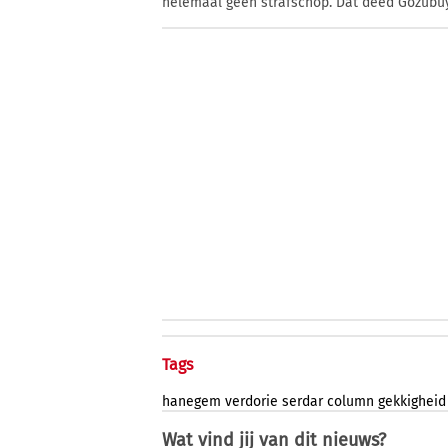
helemaal geen strafschop. Dat deed Gözübü
Tags
hanegem
verdorie
serdar
column
gekkigheid
Wat vind jij van dit nieuws?