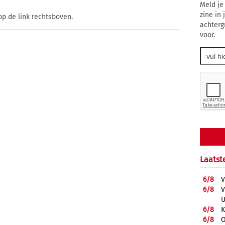
Meld je
zine in
op de link rechtsboven.
achterg
voor.
Laatst
6/
8
V
6/
8
V
U
6/
8
K
6/
8
O