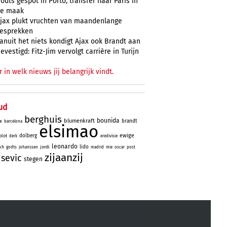
odts gespot in Porto, transfer naar Paris in
e maak
jax plukt vruchten van maandenlange
esprekken
anuit het niets kondigt Ajax ook Brandt aan
evestigd: Fitz-Jim vervolgt carrière in Turijn
r in welk nieuws jij belangrijk vindt.
ud
berghuis
bounida
blumenkraft
brandt
e
barcelona
elsimao
ewige
dolberg
lot
derk
eredivisie
leonardo
lido
kh
jordi
godts
johanssen
madrid
mie
oscar
post
zijaanzij
sevic
stegen