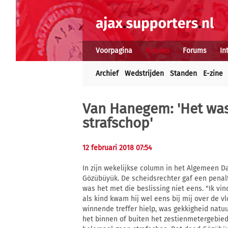
Voorpagina
Nieuws
Forums
In
Archief
Wedstrijden
Standen
E-zine
Van Hanegem: 'Het was
strafschop'
12 februari 2018 07:54
In zijn wekelijkse column in het Algemeen 
Gözübüyük. De scheidsrechter gaf een penalt
was het met die beslissing niet eens. "Ik v
als kind kwam hij wel eens bij mij over de v
winnende treffer hielp, was gekkigheid natuu
het binnen of buiten het zestienmetergebied 