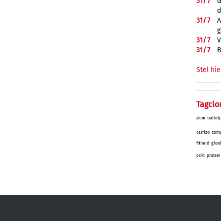
31/
7
G
d
31/
7
A
g
31/
7
V
31/
7
B
Stel hie
Tagclo
balletj
alom
carrizo
comp
fitheid
glou
prikt
prutser