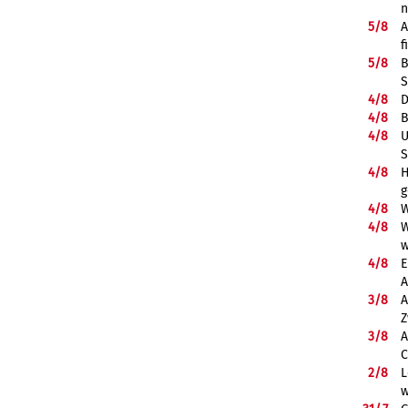
5/
8
A
f
5/
8
B
S
4/
8
D
4/
8
B
4/
8
U
S
4/
8
H
g
4/
8
W
4/
8
W
w
4/
8
E
A
3/
8
A
Z
3/
8
A
C
2/
8
L
w