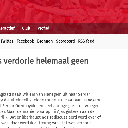
teractief
Club
Profiel
Twitter
Facebook
Bronnen
Scorebord
RSS feed
 verdorie helemaal geen
Dagblad haalt Willem van Hanegem uit naar Serdar
y die uiteindelijk leidde tot de 2-1, maar Van Hanegem
ind Serdar Gözübüyük een heel aardige gozer en vroeger
loer. Maar de manier waarop hij Ajax gisteren aan de
rlijk. Dat er überhaupt nog gediscussieerd werd over of
was, daar werd ik al treurig van. Het was verdorie