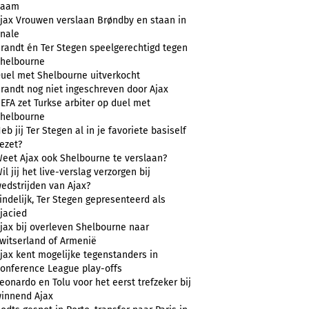
naam
jax Vrouwen verslaan Brøndby en staan in
inale
randt én Ter Stegen speelgerechtigd tegen
helbourne
uel met Shelbourne uitverkocht
randt nog niet ingeschreven door Ajax
EFA zet Turkse arbiter op duel met
helbourne
eb jij Ter Stegen al in je favoriete basiself
ezet?
eet Ajax ook Shelbourne te verslaan?
il jij het live-verslag verzorgen bij
edstrijden van Ajax?
indelijk, Ter Stegen gepresenteerd als
jacied
jax bij overleven Shelbourne naar
witserland of Armenië
jax kent mogelijke tegenstanders in
onference League play-offs
eonardo en Tolu voor het eerst trefzeker bij
innend Ajax