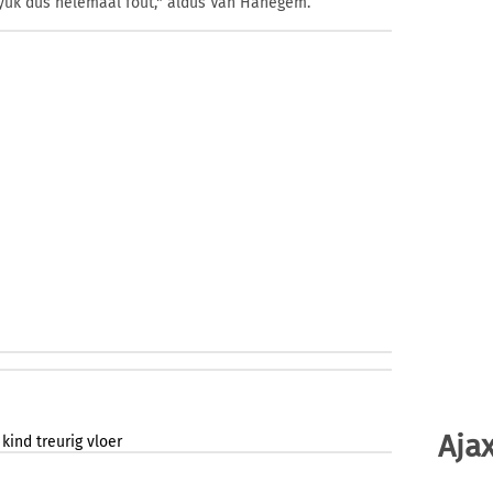
yük dus helemaal fout," aldus Van Hanegem.
Ajax
kind
treurig
vloer