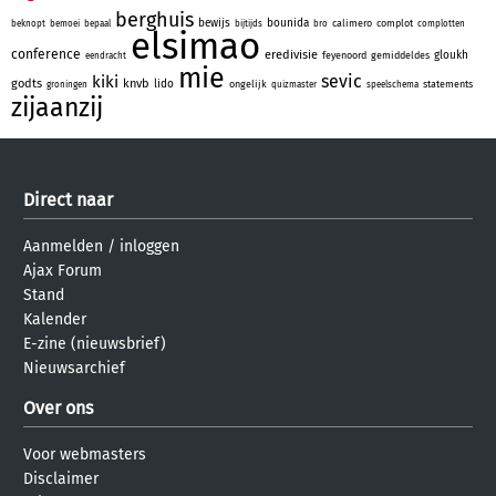
berghuis
bewijs
bounida
calimero
complot
beknopt
bemoei
bepaal
bijtijds
bro
complotten
elsimao
conference
eredivisie
gloukh
feyenoord
gemiddeldes
eendracht
mie
sevic
kiki
godts
knvb
lido
ongelijk
statements
groningen
quizmaster
speelschema
zijaanzij
Direct naar
Aanmelden
/
inloggen
Ajax Forum
Stand
Kalender
E-zine (nieuwsbrief)
Nieuwsarchief
Over ons
Voor webmasters
Disclaimer