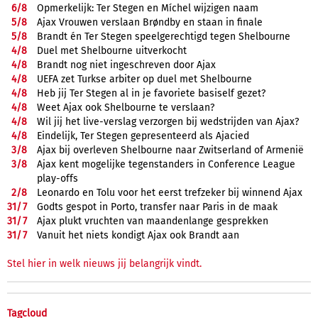
6/
8
Opmerkelijk: Ter Stegen en Míchel wijzigen naam
5/
8
Ajax Vrouwen verslaan Brøndby en staan in finale
5/
8
Brandt én Ter Stegen speelgerechtigd tegen Shelbourne
4/
8
Duel met Shelbourne uitverkocht
4/
8
Brandt nog niet ingeschreven door Ajax
4/
8
UEFA zet Turkse arbiter op duel met Shelbourne
4/
8
Heb jij Ter Stegen al in je favoriete basiself gezet?
4/
8
Weet Ajax ook Shelbourne te verslaan?
4/
8
Wil jij het live-verslag verzorgen bij wedstrijden van Ajax?
4/
8
Eindelijk, Ter Stegen gepresenteerd als Ajacied
3/
8
Ajax bij overleven Shelbourne naar Zwitserland of Armenië
3/
8
Ajax kent mogelijke tegenstanders in Conference League
play-offs
2/
8
Leonardo en Tolu voor het eerst trefzeker bij winnend Ajax
31/
7
Godts gespot in Porto, transfer naar Paris in de maak
31/
7
Ajax plukt vruchten van maandenlange gesprekken
31/
7
Vanuit het niets kondigt Ajax ook Brandt aan
Stel hier in welk nieuws jij belangrijk vindt.
Tagcloud