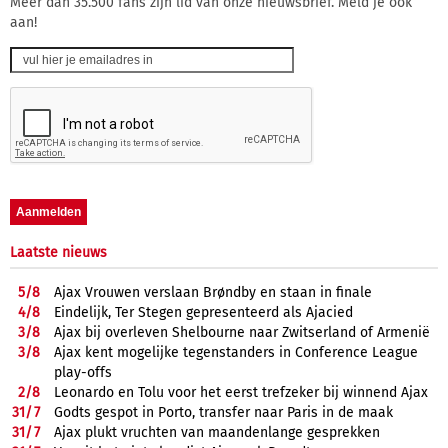
Meer dan 35.500 fans zijn lid van onze nieuwsbrief. Meld je ook
aan!
Laatste nieuws
5/
8
Ajax Vrouwen verslaan Brøndby en staan in finale
4/
8
Eindelijk, Ter Stegen gepresenteerd als Ajacied
3/
8
Ajax bij overleven Shelbourne naar Zwitserland of Armenië
3/
8
Ajax kent mogelijke tegenstanders in Conference League
play-offs
2/
8
Leonardo en Tolu voor het eerst trefzeker bij winnend Ajax
31/
7
Godts gespot in Porto, transfer naar Paris in de maak
31/
7
Ajax plukt vruchten van maandenlange gesprekken