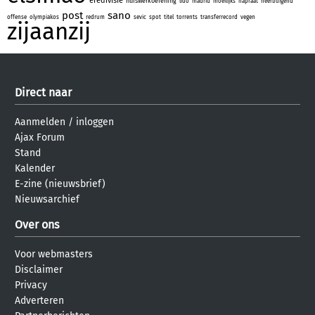
eredivisie
huiswerkoefening
lido
madrid
moeilijks
napraat
neerbuigend
post
sano
offense
olympiakos
redrum
sevic
spot
titel
torrents
transferrecord
vegen
zijaanzij
Direct naar
Aanmelden
/
inloggen
Ajax Forum
Stand
Kalender
E-zine (nieuwsbrief)
Nieuwsarchief
Over ons
Voor webmasters
Disclaimer
Privacy
Adverteren