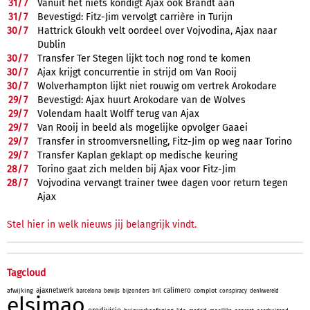
31/
7
Vanuit het niets kondigt Ajax ook Brandt aan
31/
7
Bevestigd: Fitz-Jim vervolgt carrière in Turijn
30/
7
Hattrick Gloukh velt oordeel over Vojvodina, Ajax naar
Dublin
30/
7
Transfer Ter Stegen lijkt toch nog rond te komen
30/
7
Ajax krijgt concurrentie in strijd om Van Rooij
30/
7
Wolverhampton lijkt niet rouwig om vertrek Arokodare
29/
7
Bevestigd: Ajax huurt Arokodare van de Wolves
29/
7
Volendam haalt Wolff terug van Ajax
29/
7
Van Rooij in beeld als mogelijke opvolger Gaaei
29/
7
Transfer in stroomversnelling, Fitz-Jim op weg naar Torino
29/
7
Transfer Kaplan geklapt op medische keuring
28/
7
Torino gaat zich melden bij Ajax voor Fitz-Jim
28/
7
Vojvodina vervangt trainer twee dagen voor return tegen
Ajax
Stel hier in welk nieuws jij belangrijk vindt.
Tagcloud
ajaxnetwerk
calimero
afwijking
complot
barcelona
bewijs
bijzonders
bril
conspiracy
denkwereld
elsimao