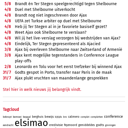
5/
8
Brandt én Ter Stegen speelgerechtigd tegen Shelbourne
4/
8
Duel met Shelbourne uitverkocht
4/
8
Brandt nog niet ingeschreven door Ajax
4/
8
UEFA zet Turkse arbiter op duel met Shelbourne
4/
8
Heb jij Ter Stegen al in je favoriete basiself gezet?
4/
8
Weet Ajax ook Shelbourne te verslaan?
4/
8
Wil jij het live-verslag verzorgen bij wedstrijden van Ajax?
4/
8
Eindelijk, Ter Stegen gepresenteerd als Ajacied
3/
8
Ajax bij overleven Shelbourne naar Zwitserland of Armenië
3/
8
Ajax kent mogelijke tegenstanders in Conference League
play-offs
2/
8
Leonardo en Tolu voor het eerst trefzeker bij winnend Ajax
31/
7
Godts gespot in Porto, transfer naar Paris in de maak
31/
7
Ajax plukt vruchten van maandenlange gesprekken
Stel hier in welk nieuws jij belangrijk vindt.
Tagcloud
conference
bewijs
berghuis
calimero
bemoei
bepaal
beknopt
bijtijds
bro
complot
complotten
elsimao
eredivisie
godts
feyenoord
gemiddeldes
eendracht
groningen