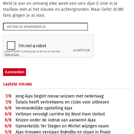
Meld je aan en ontvang elke week een vers Ajax E-zine in je
mailbox met al het nieuws en achtergronden. Maar liefst 35.961
fans gingen je al voor.
Laatste nieuws
7/
8
Jong Ajax begint nieuw seizoen met nederlaag
7/
8
Šutalo heeft vertrekwens en clubs voor uitkiezen
6/
8
Vermoedelijke opstelling Ajax
6/
8
Veltman vervolgt carrière bij West Ham United
6/
8
Krüzen onder de indruk van aanwinst Ajax
6/
8
Opmerkelijk: Ter Stegen en Míchel wijzigen naam
5/
8
Ajax Vrouwen verslaan Brøndby en staan in finale