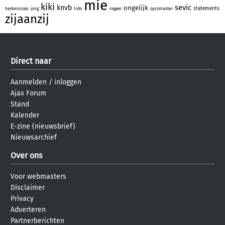
mie
kiki
sevic
knvb
ongelijk
statements
lido
quizmaster
heideroosjes
jong
negeer
zijaanzij
Direct naar
Aanmelden
/
inloggen
Ajax Forum
Stand
Kalender
E-zine (nieuwsbrief)
Nieuwsarchief
Over ons
Voor webmasters
Disclaimer
Privacy
Adverteren
Partnerberichten