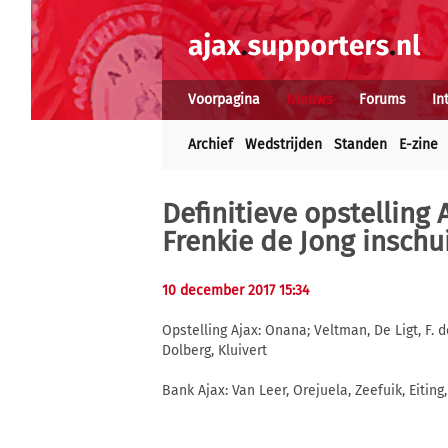
Voorpagina
Nieuws
Forums
In
Archief
Wedstrijden
Standen
E-zine
Definitieve opstelling A
Frenkie de Jong insch
10 december 2017 15:34
Opstelling Ajax: Onana; Veltman, De Ligt, F. 
Dolberg, Kluivert
Bank Ajax: Van Leer, Orejuela, Zeefuik, Eiting