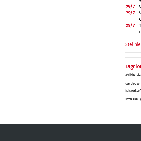
29/
7
29/
7
29/
7
Stel hie
Tagclo
aja
afwijking
complot
con
huiswerkoef
olympiakos