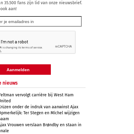
n 35.500 fans zijn lid van onze nieuwsbrief.
 ook aan!
e nieuws
Veltman vervolgt carrière bij West Ham
United
Krüzen onder de indruk van aanwinst Ajax
Opmerkelijk: Ter Stegen en Míchel wijzigen
naam
Ajax Vrouwen verslaan Brøndby en staan in
inale