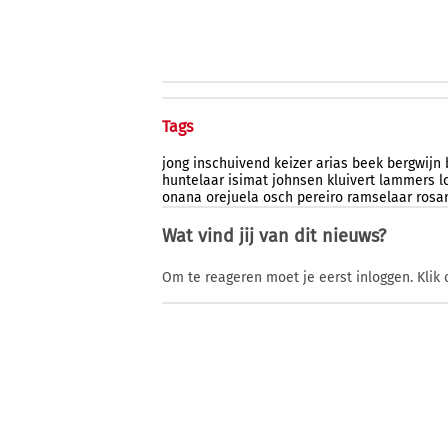
Tags
jong
inschuivend
keizer
arias
beek
bergwijn
huntelaar
isimat
johnsen
kluivert
lammers
l
onana
orejuela
osch
pereiro
ramselaar
rosa
Wat vind jij van dit nieuws?
Om te reageren moet je eerst inloggen. Klik 