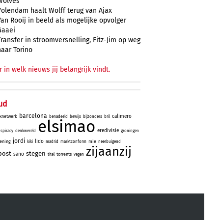
Wolves
Volendam haalt Wolff terug van Ajax
Van Rooij in beeld als mogelijke opvolger
Gaaei
Transfer in stroomversnelling, Fitz-Jim op weg
naar Torino
r in welk nieuws jij belangrijk vindt.
ud
barcelona
calimero
xnetwerk
benadeeld
bewijs
bijzonders
bril
elsimao
eredivisie
spiracy
denkwereld
groningen
jordi
lido
ening
mie
kiki
madrid
marktconform
neerbuigend
zijaanzij
post
stegen
sano
torrents
titel
vegen