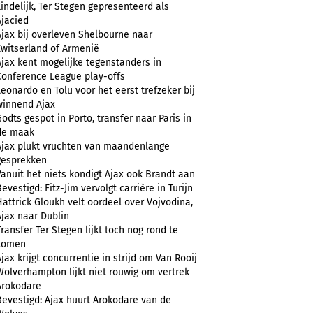
Eindelijk, Ter Stegen gepresenteerd als
Ajacied
Ajax bij overleven Shelbourne naar
Zwitserland of Armenië
Ajax kent mogelijke tegenstanders in
Conference League play-offs
Leonardo en Tolu voor het eerst trefzeker bij
winnend Ajax
Godts gespot in Porto, transfer naar Paris in
de maak
Ajax plukt vruchten van maandenlange
gesprekken
Vanuit het niets kondigt Ajax ook Brandt aan
evestigd: Fitz-Jim vervolgt carrière in Turijn
Hattrick Gloukh velt oordeel over Vojvodina,
Ajax naar Dublin
Transfer Ter Stegen lijkt toch nog rond te
komen
Ajax krijgt concurrentie in strijd om Van Rooij
Wolverhampton lijkt niet rouwig om vertrek
Arokodare
Bevestigd: Ajax huurt Arokodare van de