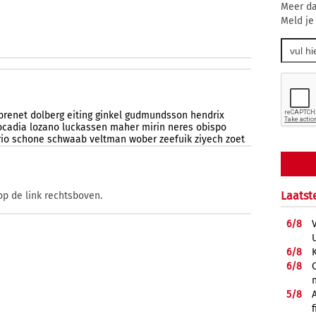
Meer da
Meld je
brenet
dolberg
eiting
ginkel
gudmundsson
hendrix
ocadia
lozano
luckassen
maher
mirin
neres
obispo
rio
schone
schwaab
veltman
wober
zeefuik
ziyech
zoet
Laatst
op de link rechtsboven.
6/
8
6/
8
6/
8
5/
8
f