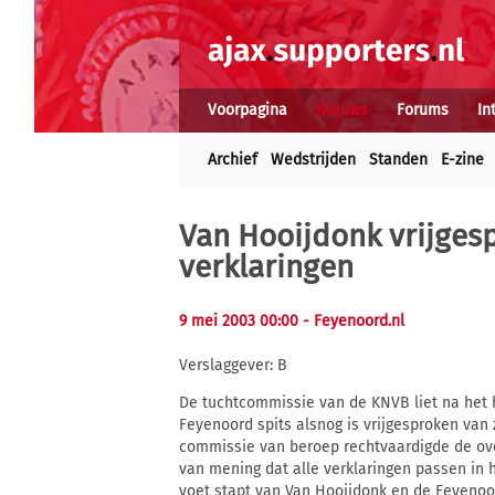
Voorpagina
Nieuws
Forums
In
Archief
Wedstrijden
Standen
E-zine
Van Hooijdonk vrijges
verklaringen
9 mei 2003 00:00
- Feyenoord.nl
Verslaggever: B
De tuchtcommissie van de KNVB liet na het 
Feyenoord spits alsnog is vrijgesproken van z
commissie van beroep rechtvaardigde de ove
van mening dat alle verklaringen passen in
voet stapt van Van Hooijdonk en de Feyenoor