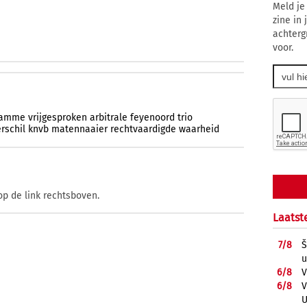
Meld je
zine in
achterg
voor.
amme
vrijgesproken
arbitrale
feyenoord
trio
rschil
knvb
matennaaier
rechtvaardigde
waarheid
op de link rechtsboven.
Laatst
7/
8
Š
u
6/
8
V
6/
8
V
U