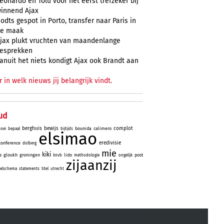
eonardo en Tolu voor het eerst trefzeker bij
innend Ajax
odts gespot in Porto, transfer naar Paris in
e maak
jax plukt vruchten van maandenlange
esprekken
anuit het niets kondigt Ajax ook Brandt aan
r in welk nieuws jij belangrijk vindt.
ud
berghuis
bewijs
complot
bounida
calimero
oei
bepaal
bijtijds
elsimao
eredivisie
conference
dolberg
mie
kiki
s
gloukh
groningen
lido
post
knvb
methodologie
ongelijk
zijaanzij
elschema
statements
titel
utrecht