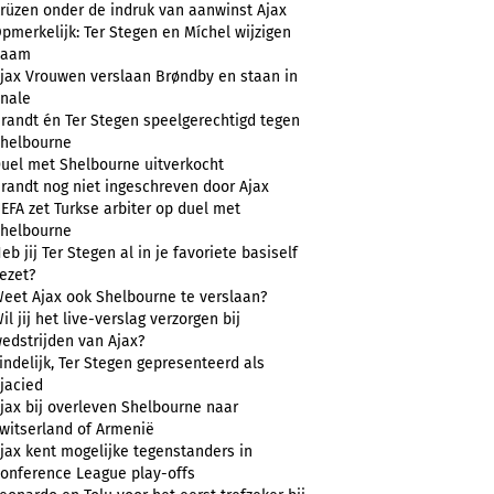
rüzen onder de indruk van aanwinst Ajax
pmerkelijk: Ter Stegen en Míchel wijzigen
naam
jax Vrouwen verslaan Brøndby en staan in
inale
randt én Ter Stegen speelgerechtigd tegen
helbourne
uel met Shelbourne uitverkocht
randt nog niet ingeschreven door Ajax
EFA zet Turkse arbiter op duel met
helbourne
eb jij Ter Stegen al in je favoriete basiself
ezet?
eet Ajax ook Shelbourne te verslaan?
il jij het live-verslag verzorgen bij
edstrijden van Ajax?
indelijk, Ter Stegen gepresenteerd als
jacied
jax bij overleven Shelbourne naar
witserland of Armenië
jax kent mogelijke tegenstanders in
onference League play-offs