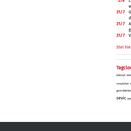
2/
8
L
w
31/
7
G
d
31/
7
A
g
31/
7
V
Stel hie
Tagclo
beknopt
bem
complotten
gemiddelde
sevic
spe