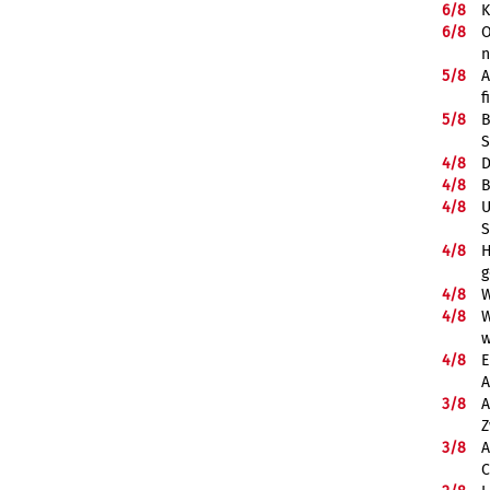
6/
8
K
6/
8
O
5/
8
A
f
5/
8
B
S
4/
8
D
4/
8
B
4/
8
U
S
4/
8
H
g
4/
8
W
4/
8
W
w
4/
8
E
A
3/
8
A
Z
3/
8
A
C