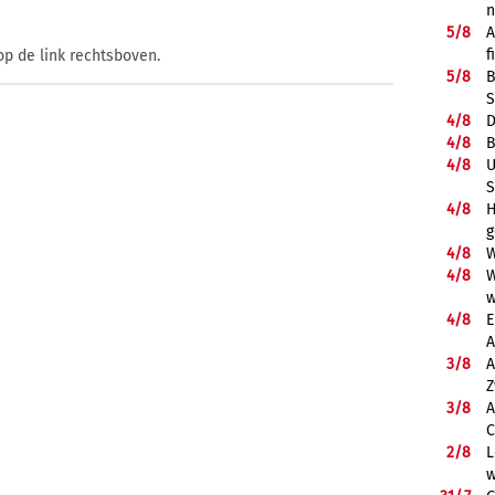
5/
8
A
f
op de link rechtsboven.
5/
8
B
S
4/
8
D
4/
8
B
4/
8
U
S
4/
8
H
g
4/
8
W
4/
8
W
w
4/
8
E
A
3/
8
A
Z
3/
8
A
C
2/
8
L
w