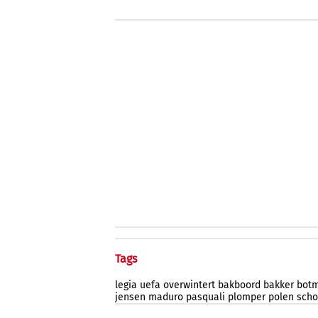
Tags
legia
uefa
overwintert
bakboord
bakker
bot
jensen
maduro
pasquali
plomper
polen
sch