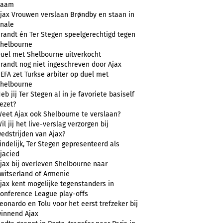
naam
jax Vrouwen verslaan Brøndby en staan in
inale
randt én Ter Stegen speelgerechtigd tegen
helbourne
uel met Shelbourne uitverkocht
randt nog niet ingeschreven door Ajax
EFA zet Turkse arbiter op duel met
helbourne
eb jij Ter Stegen al in je favoriete basiself
ezet?
eet Ajax ook Shelbourne te verslaan?
il jij het live-verslag verzorgen bij
edstrijden van Ajax?
indelijk, Ter Stegen gepresenteerd als
jacied
jax bij overleven Shelbourne naar
witserland of Armenië
jax kent mogelijke tegenstanders in
onference League play-offs
eonardo en Tolu voor het eerst trefzeker bij
innend Ajax