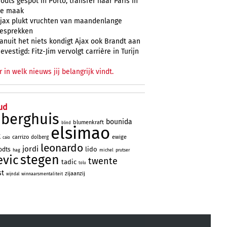
odts gespot in Porto, transfer naar Paris in
e maak
jax plukt vruchten van maandenlange
esprekken
anuit het niets kondigt Ajax ook Brandt aan
evestigd: Fitz-Jim vervolgt carrière in Turijn
r in welk nieuws jij belangrijk vindt.
ud
berghuis
bounida
blumenkraft
blind
elsimao
t
carrizo
ewige
dolberg
caio
leonardo
jordi
lido
odts
hag
michel
prutser
stegen
evic
twente
tadic
tolu
st
zijaanzij
winnaarsmentaliteit
wijndal