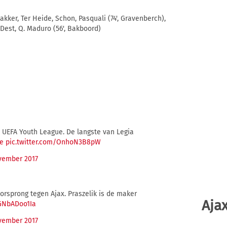
kker, Ter Heide, Schon, Pasquali (74', Gravenberch),
 Dest, Q. Maduro (56', Bakboord)
n UEFA Youth League. De langste van Legia
e
pic.twitter.com/OnhoN3B8pW
vember 2017
orsprong tegen Ajax. Praszelik is de maker
Ajax
/GNbADoo1Ia
vember 2017