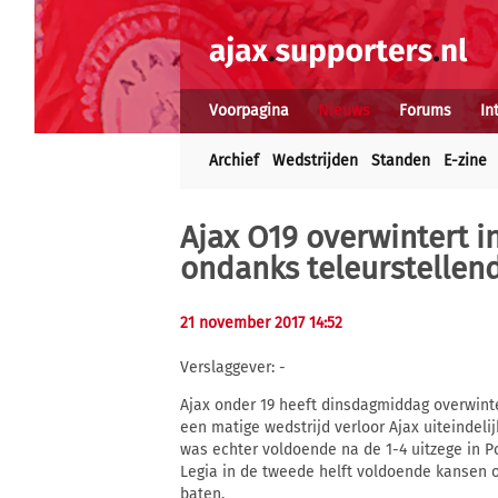
Voorpagina
Nieuws
Forums
In
Archief
Wedstrijden
Standen
E-zine
Ajax O19 overwintert 
ondanks teleurstellend
21 november 2017 14:52
Verslaggever: -
Ajax onder 19 heeft dinsdagmiddag overwinter
een matige wedstrijd verloor Ajax uiteindeli
was echter voldoende na de 1-4 uitzege in P
Legia in de tweede helft voldoende kansen o
baten.