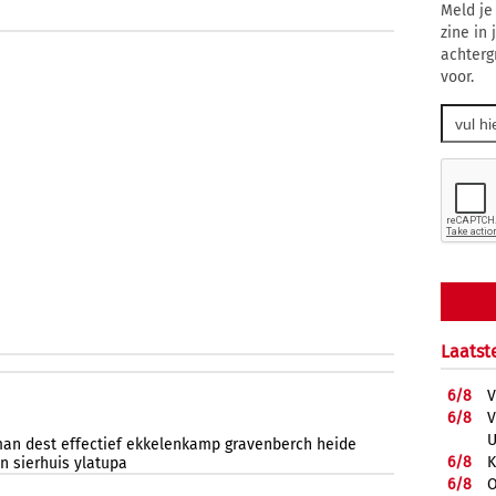
Meld je
zine in
achterg
voor.
Laatst
6/
8
V
6/
8
V
U
man
dest
effectief
ekkelenkamp
gravenberch
heide
6/
8
K
on
sierhuis
ylatupa
6/
8
O