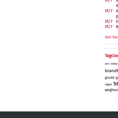
31/
7
G
d
31/
7
A
g
31/
7
V
31/
7
B
Stel hie
Tagclo
alom
balletje
brand
gloukh
g
s
regeer
weghor