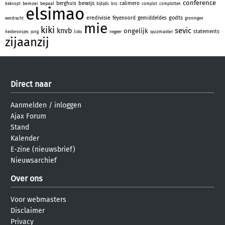
conference
bewijs
berghuis
calimero
bemoei
bepaal
beknopt
bijtijds
bro
complot
complotten
elsimao
eredivisie
godts
feyenoord
gemiddeldes
eendracht
groningen
mie
kiki
sevic
knvb
ongelijk
statements
lido
quizmaster
heideroosjes
jong
negeer
zijaanzij
Direct naar
Aanmelden
/
inloggen
Ajax Forum
Stand
Kalender
E-zine (nieuwsbrief)
Nieuwsarchief
Over ons
Voor webmasters
Disclaimer
Privacy