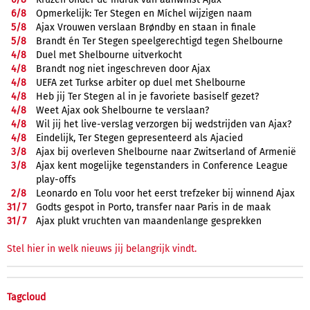
6/
8
Opmerkelijk: Ter Stegen en Míchel wijzigen naam
5/
8
Ajax Vrouwen verslaan Brøndby en staan in finale
5/
8
Brandt én Ter Stegen speelgerechtigd tegen Shelbourne
4/
8
Duel met Shelbourne uitverkocht
4/
8
Brandt nog niet ingeschreven door Ajax
4/
8
UEFA zet Turkse arbiter op duel met Shelbourne
4/
8
Heb jij Ter Stegen al in je favoriete basiself gezet?
4/
8
Weet Ajax ook Shelbourne te verslaan?
4/
8
Wil jij het live-verslag verzorgen bij wedstrijden van Ajax?
4/
8
Eindelijk, Ter Stegen gepresenteerd als Ajacied
3/
8
Ajax bij overleven Shelbourne naar Zwitserland of Armenië
3/
8
Ajax kent mogelijke tegenstanders in Conference League
play-offs
2/
8
Leonardo en Tolu voor het eerst trefzeker bij winnend Ajax
31/
7
Godts gespot in Porto, transfer naar Paris in de maak
31/
7
Ajax plukt vruchten van maandenlange gesprekken
Stel hier in welk nieuws jij belangrijk vindt.
Tagcloud