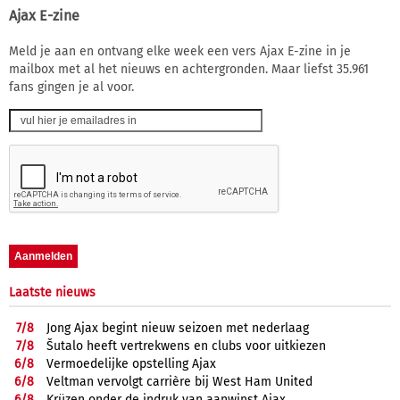
Ajax E-zine
Meld je aan en ontvang elke week een vers Ajax E-zine in je
mailbox met al het nieuws en achtergronden. Maar liefst 35.961
fans gingen je al voor.
Laatste nieuws
7/
8
Jong Ajax begint nieuw seizoen met nederlaag
7/
8
Šutalo heeft vertrekwens en clubs voor uitkiezen
6/
8
Vermoedelijke opstelling Ajax
6/
8
Veltman vervolgt carrière bij West Ham United
6/
8
Krüzen onder de indruk van aanwinst Ajax