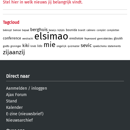
Stel hier in welk nieuws jij belangrijk vindt.
Tagcloud
berghuis
bounida
bewijs
beknopt
bemoei
bepaal
bijtijds
brandt
calimero
complot
complotten
elsimao
conference
eredivisie
gloukh
feyenoord
gemiddeldes
eendracht
mie
sevic
kiki
lido
godts
knvb
ongelijk
statements
groningen
quizmaster
speelschema
zijaanzij
Direct naar
Aanmelden
/
inloggen
Ajax Forum
Stand
Kalender
E-zine (nieuwsbrief)
Nieuwsarchief