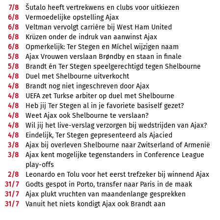
7/
8
Šutalo heeft vertrekwens en clubs voor uitkiezen
6/
8
Vermoedelijke opstelling Ajax
6/
8
Veltman vervolgt carrière bij West Ham United
6/
8
Krüzen onder de indruk van aanwinst Ajax
6/
8
Opmerkelijk: Ter Stegen en Míchel wijzigen naam
5/
8
Ajax Vrouwen verslaan Brøndby en staan in finale
5/
8
Brandt én Ter Stegen speelgerechtigd tegen Shelbourne
4/
8
Duel met Shelbourne uitverkocht
4/
8
Brandt nog niet ingeschreven door Ajax
4/
8
UEFA zet Turkse arbiter op duel met Shelbourne
4/
8
Heb jij Ter Stegen al in je favoriete basiself gezet?
4/
8
Weet Ajax ook Shelbourne te verslaan?
4/
8
Wil jij het live-verslag verzorgen bij wedstrijden van Ajax?
4/
8
Eindelijk, Ter Stegen gepresenteerd als Ajacied
3/
8
Ajax bij overleven Shelbourne naar Zwitserland of Armenië
3/
8
Ajax kent mogelijke tegenstanders in Conference League
play-offs
2/
8
Leonardo en Tolu voor het eerst trefzeker bij winnend Ajax
31/
7
Godts gespot in Porto, transfer naar Paris in de maak
31/
7
Ajax plukt vruchten van maandenlange gesprekken
31/
7
Vanuit het niets kondigt Ajax ook Brandt aan