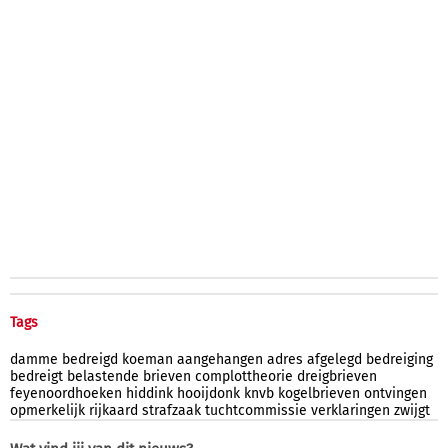
Tags
damme
bedreigd
koeman
aangehangen
adres
afgelegd
bedreiging
bedreigt
belastende
brieven
complottheorie
dreigbrieven
feyenoordhoeken
hiddink
hooijdonk
knvb
kogelbrieven
ontvingen
opmerkelijk
rijkaard
strafzaak
tuchtcommissie
verklaringen
zwijgt