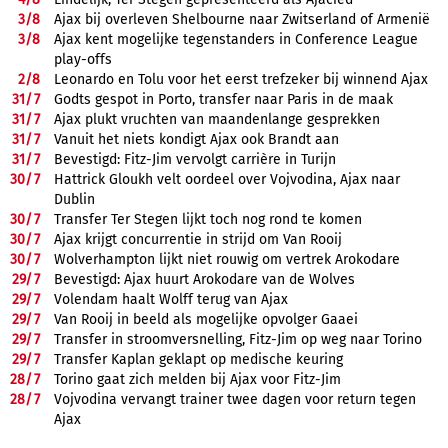
3/
8
Ajax bij overleven Shelbourne naar Zwitserland of Armenië
3/
8
Ajax kent mogelijke tegenstanders in Conference League
play-offs
2/
8
Leonardo en Tolu voor het eerst trefzeker bij winnend Ajax
31/
7
Godts gespot in Porto, transfer naar Paris in de maak
31/
7
Ajax plukt vruchten van maandenlange gesprekken
31/
7
Vanuit het niets kondigt Ajax ook Brandt aan
31/
7
Bevestigd: Fitz-Jim vervolgt carrière in Turijn
30/
7
Hattrick Gloukh velt oordeel over Vojvodina, Ajax naar
Dublin
30/
7
Transfer Ter Stegen lijkt toch nog rond te komen
30/
7
Ajax krijgt concurrentie in strijd om Van Rooij
30/
7
Wolverhampton lijkt niet rouwig om vertrek Arokodare
29/
7
Bevestigd: Ajax huurt Arokodare van de Wolves
29/
7
Volendam haalt Wolff terug van Ajax
29/
7
Van Rooij in beeld als mogelijke opvolger Gaaei
29/
7
Transfer in stroomversnelling, Fitz-Jim op weg naar Torino
29/
7
Transfer Kaplan geklapt op medische keuring
28/
7
Torino gaat zich melden bij Ajax voor Fitz-Jim
28/
7
Vojvodina vervangt trainer twee dagen voor return tegen
Ajax