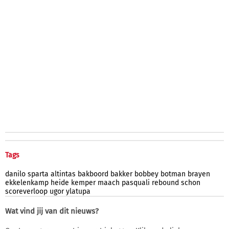
Tags
danilo
sparta
altintas
bakboord
bakker
bobbey
botman
brayen
ekkelenkamp
heide
kemper
maach
pasquali
rebound
schon
scoreverloop
ugor
ylatupa
Wat vind jij van dit nieuws?