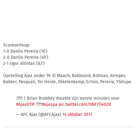
Scoreverloop:
1-0 Danilo Pereira (16')
2-0 Danilo Pereira (40')
2-1 Ugor Altintas (83')
Opstelling Ajax onder 19: El Maach; Bakboord, Botman, Kemper,
Bakker; Pasquali, Ter Heide, Ekkelenkamp; Schön, Pereira, Ylätupa
???? | Brian Brobbey maakte zijn eerste minuten voor
#AjaxO19
! ????
#ajaspa
pic.twitter.com/bNFJTleXZd
— AFC Ajax (@AFCAjax)
14 oktober 2017