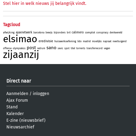
Stel hier in welk nieuws jij belangrijk vindt.
Tagcloud
ajaxnetwerk
calimero
afwijking
complot
barcelona
bewijs
bijzonders
bril
conspiracy
denkwereld
elsimao
eredivisie
huiswerkoefening
lido
madrid
moeilijks
napraat
neerbuigend
post
sano
offense
olympiakos
redrum
sevic
spot
titel
torrents
transferrecord
vegen
zijaanzij
Direct naar
Aanmelden
/
inloggen
Ajax Forum
Stand
Kalender
E-zine (nieuwsbrief)
Nieuwsarchief