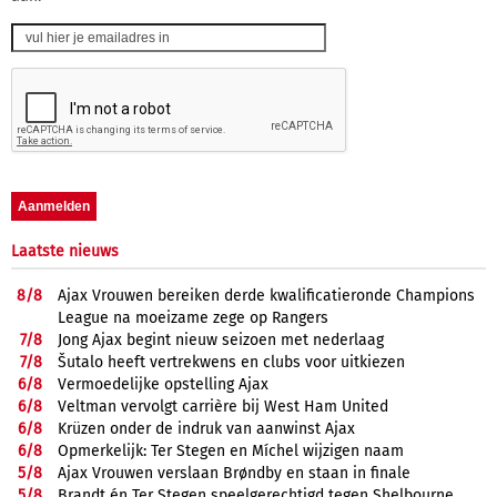
Laatste nieuws
8/
8
Ajax Vrouwen bereiken derde kwalificatieronde Champions
League na moeizame zege op Rangers
7/
8
Jong Ajax begint nieuw seizoen met nederlaag
7/
8
Šutalo heeft vertrekwens en clubs voor uitkiezen
6/
8
Vermoedelijke opstelling Ajax
6/
8
Veltman vervolgt carrière bij West Ham United
6/
8
Krüzen onder de indruk van aanwinst Ajax
6/
8
Opmerkelijk: Ter Stegen en Míchel wijzigen naam
5/
8
Ajax Vrouwen verslaan Brøndby en staan in finale
5/
8
Brandt én Ter Stegen speelgerechtigd tegen Shelbourne