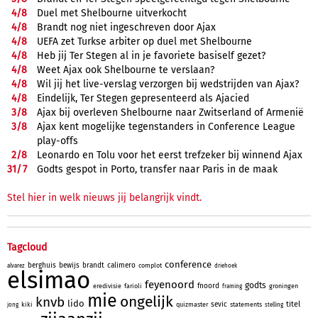
4/
8
Duel met Shelbourne uitverkocht
4/
8
Brandt nog niet ingeschreven door Ajax
4/
8
UEFA zet Turkse arbiter op duel met Shelbourne
4/
8
Heb jij Ter Stegen al in je favoriete basiself gezet?
4/
8
Weet Ajax ook Shelbourne te verslaan?
4/
8
Wil jij het live-verslag verzorgen bij wedstrijden van Ajax?
4/
8
Eindelijk, Ter Stegen gepresenteerd als Ajacied
3/
8
Ajax bij overleven Shelbourne naar Zwitserland of Armenië
3/
8
Ajax kent mogelijke tegenstanders in Conference League
play-offs
2/
8
Leonardo en Tolu voor het eerst trefzeker bij winnend Ajax
31/
7
Godts gespot in Porto, transfer naar Paris in de maak
Stel hier in welk nieuws jij belangrijk vindt.
Tagcloud
conference
berghuis
bewijs
brandt
calimero
complot
alvarez
driehoek
elsimao
feyenoord
godts
fnoord
eredivisie
farioli
groningen
framing
mie
ongelijk
knvb
lido
titel
sevic
kiki
quizmaster
statements
jong
stelling