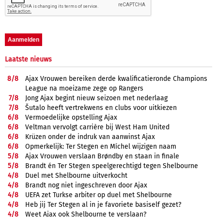
Laatste nieuws
8/
8
Ajax Vrouwen bereiken derde kwalificatieronde Champions
League na moeizame zege op Rangers
7/
8
Jong Ajax begint nieuw seizoen met nederlaag
7/
8
Šutalo heeft vertrekwens en clubs voor uitkiezen
6/
8
Vermoedelijke opstelling Ajax
6/
8
Veltman vervolgt carrière bij West Ham United
6/
8
Krüzen onder de indruk van aanwinst Ajax
6/
8
Opmerkelijk: Ter Stegen en Míchel wijzigen naam
5/
8
Ajax Vrouwen verslaan Brøndby en staan in finale
5/
8
Brandt én Ter Stegen speelgerechtigd tegen Shelbourne
4/
8
Duel met Shelbourne uitverkocht
4/
8
Brandt nog niet ingeschreven door Ajax
4/
8
UEFA zet Turkse arbiter op duel met Shelbourne
4/
8
Heb jij Ter Stegen al in je favoriete basiself gezet?
4/
8
Weet Ajax ook Shelbourne te verslaan?