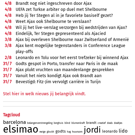
4/
8
Brandt nog niet ingeschreven door Ajax
4/
8
UEFA zet Turkse arbiter op duel met Shelbourne
4/
8
Heb jij Ter Stegen al in je favoriete basiself gezet?
4/
8
Weet Ajax ook Shelbourne te verslaan?
4/
8
Wil jij het live-verslag verzorgen bij wedstrijden van Ajax?
4/
8
Eindelijk, Ter Stegen gepresenteerd als Ajacied
3/
8
Ajax bij overleven Shelbourne naar Zwitserland of Armenië
3/
8
Ajax kent mogelijke tegenstanders in Conference League
play-offs
2/
8
Leonardo en Tolu voor het eerst trefzeker bij winnend Ajax
31/
7
Godts gespot in Porto, transfer naar Paris in de maak
31/
7
Ajax plukt vruchten van maandenlange gesprekken
31/
7
Vanuit het niets kondigt Ajax ook Brandt aan
31/
7
Bevestigd: Fitz-Jim vervolgt carrière in Turijn
Stel hier in welk nieuws jij belangrijk vindt.
Tagcloud
barcelona
brandt
belangenverstrengeling
berghuis
blind
blumenkraft
creatief
deals
dealtjes
elsimao
jordi
lido
godts
leonardo
huursom
ewige
gloukh
hag