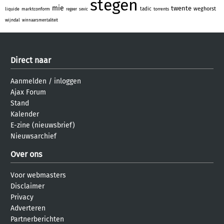
stegen
mie
twente
weghorst
tadic
liquide
marktconform
torrents
regeer
sevic
wijndal
winnaarsmentaliteit
Direct naar
Aanmelden
/
inloggen
Ajax Forum
Stand
Kalender
E-zine (nieuwsbrief)
Nieuwsarchief
Over ons
Voor webmasters
Disclaimer
Privacy
Adverteren
Partnerberichten