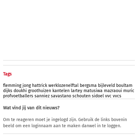
Tags
flemming
jong
hattrick
werklozenelftal
bergsma
bijleveld
boultam
dijks
doukhi
groothuizen
kantelen
lartey
matusiwa
mazraoui
muric
profvoetballers
sanniez
savastano
schouten
sidoel
vvc
vvcs
Wat vind jij van dit nieuws?
Om te reageren moet je ingelogd zijn. Gebruik de links bovenin
beeld om een loginnaam aan te maken danwel in te loggen.