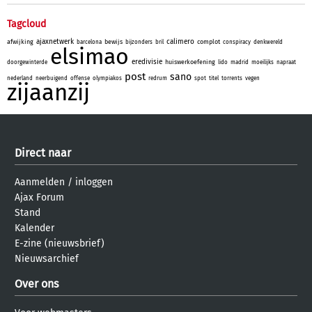
Tagcloud
ajaxnetwerk
calimero
afwijking
bewijs
complot
barcelona
bijzonders
bril
conspiracy
denkwereld
elsimao
eredivisie
huiswerkoefening
doorgewinterde
lido
madrid
moeilijks
napraat
post
sano
nederland
neerbuigend
offense
olympiakos
redrum
spot
titel
torrents
vegen
zijaanzij
Direct naar
Aanmelden
/
inloggen
Ajax Forum
Stand
Kalender
E-zine (nieuwsbrief)
Nieuwsarchief
Over ons