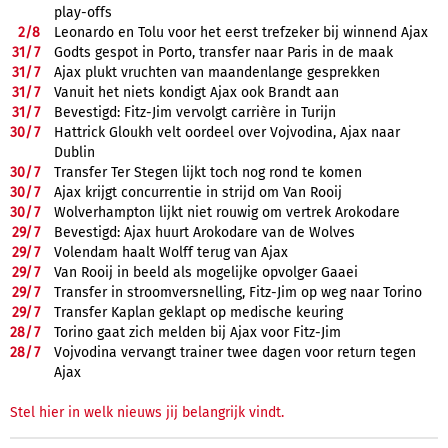
play-offs
2/
8
Leonardo en Tolu voor het eerst trefzeker bij winnend Ajax
31/
7
Godts gespot in Porto, transfer naar Paris in de maak
31/
7
Ajax plukt vruchten van maandenlange gesprekken
31/
7
Vanuit het niets kondigt Ajax ook Brandt aan
31/
7
Bevestigd: Fitz-Jim vervolgt carrière in Turijn
30/
7
Hattrick Gloukh velt oordeel over Vojvodina, Ajax naar
Dublin
30/
7
Transfer Ter Stegen lijkt toch nog rond te komen
30/
7
Ajax krijgt concurrentie in strijd om Van Rooij
30/
7
Wolverhampton lijkt niet rouwig om vertrek Arokodare
29/
7
Bevestigd: Ajax huurt Arokodare van de Wolves
29/
7
Volendam haalt Wolff terug van Ajax
29/
7
Van Rooij in beeld als mogelijke opvolger Gaaei
29/
7
Transfer in stroomversnelling, Fitz-Jim op weg naar Torino
29/
7
Transfer Kaplan geklapt op medische keuring
28/
7
Torino gaat zich melden bij Ajax voor Fitz-Jim
28/
7
Vojvodina vervangt trainer twee dagen voor return tegen
Ajax
Stel hier in welk nieuws jij belangrijk vindt.