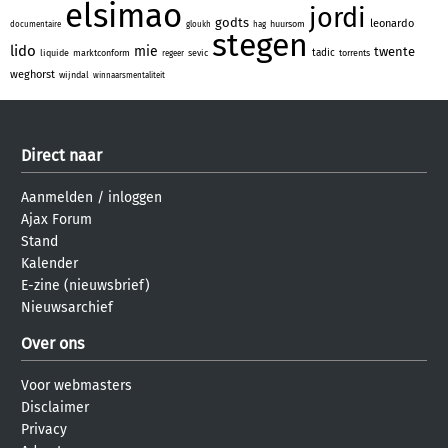
elsimao
jordi
godts
leonardo
huursom
documentaire
gloukh
hag
stegen
lido
mie
twente
tadic
liquide
marktconform
sevic
torrents
regeer
weghorst
wijndal
winnaarsmentaliteit
Direct naar
Aanmelden
/
inloggen
Ajax Forum
Stand
Kalender
E-zine (nieuwsbrief)
Nieuwsarchief
Over ons
Voor webmasters
Disclaimer
Privacy