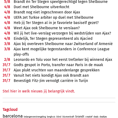
5/
8
Brandt én Ter Stegen speelgerechtigd tegen Shelbourne
4/
8
Duel met Shelbourne uitverkocht
4/
8
Brandt nog niet ingeschreven door Ajax
4/
8
UEFA zet Turkse arbiter op duel met Shelbourne
4/
8
Heb jij Ter Stegen al in je favoriete basiself gezet?
4/
8
Weet Ajax ook Shelbourne te verslaan?
4/
8
Wil jij het live-verslag verzorgen bij wedstrijden van Ajax?
4/
8
Eindelijk, Ter Stegen gepresenteerd als Ajacied
3/
8
Ajax bij overleven Shelbourne naar Zwitserland of Armenië
3/
8
Ajax kent mogelijke tegenstanders in Conference League
play-offs
2/
8
Leonardo en Tolu voor het eerst trefzeker bij winnend Ajax
31/
7
Godts gespot in Porto, transfer naar Paris in de maak
31/
7
Ajax plukt vruchten van maandenlange gesprekken
31/
7
Vanuit het niets kondigt Ajax ook Brandt aan
31/
7
Bevestigd: Fitz-Jim vervolgt carrière in Turijn
Stel hier in welk nieuws jij belangrijk vindt.
Tagcloud
barcelona
brandt
belangenverstrengeling
berghuis
blind
blumenkraft
creatief
deals
dealtjes