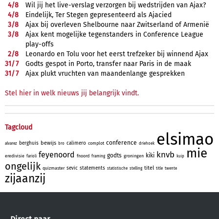
4/
8
Wil jij het live-verslag verzorgen bij wedstrijden van Ajax?
4/
8
Eindelijk, Ter Stegen gepresenteerd als Ajacied
3/
8
Ajax bij overleven Shelbourne naar Zwitserland of Armenië
3/
8
Ajax kent mogelijke tegenstanders in Conference League
play-offs
2/
8
Leonardo en Tolu voor het eerst trefzeker bij winnend Ajax
31/
7
Godts gespot in Porto, transfer naar Paris in de maak
31/
7
Ajax plukt vruchten van maandenlange gesprekken
Stel hier in welk nieuws jij belangrijk vindt.
Tagcloud
elsimao
conference
bewijs
berghuis
calimero
complot
alvarez
bro
driehoek
mie
knvb
feyenoord
godts
kiki
eredivisie
fnoord
groningen
farioli
framing
kuip
ongelijk
titel
sevic
statements
quizmaster
statistische
stelling
title
twente
zijaanzij