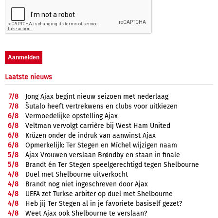
Laatste nieuws
7/
8
Jong Ajax begint nieuw seizoen met nederlaag
7/
8
Šutalo heeft vertrekwens en clubs voor uitkiezen
6/
8
Vermoedelijke opstelling Ajax
6/
8
Veltman vervolgt carrière bij West Ham United
6/
8
Krüzen onder de indruk van aanwinst Ajax
6/
8
Opmerkelijk: Ter Stegen en Míchel wijzigen naam
5/
8
Ajax Vrouwen verslaan Brøndby en staan in finale
5/
8
Brandt én Ter Stegen speelgerechtigd tegen Shelbourne
4/
8
Duel met Shelbourne uitverkocht
4/
8
Brandt nog niet ingeschreven door Ajax
4/
8
UEFA zet Turkse arbiter op duel met Shelbourne
4/
8
Heb jij Ter Stegen al in je favoriete basiself gezet?
4/
8
Weet Ajax ook Shelbourne te verslaan?