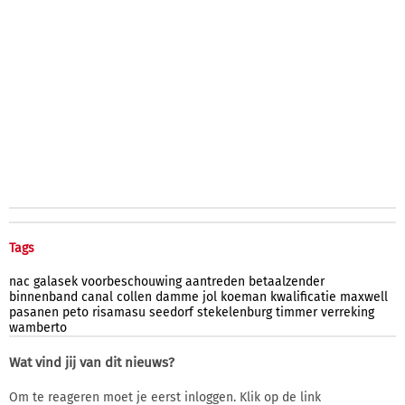
Tags
nac
galasek
voorbeschouwing
aantreden
betaalzender
binnenband
canal
collen
damme
jol
koeman
kwalificatie
maxwell
pasanen
peto
risamasu
seedorf
stekelenburg
timmer
verreking
wamberto
Wat vind jij van dit nieuws?
Om te reageren moet je eerst inloggen. Klik op de link