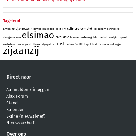
Tagcloud
ajaxnetwerk
calimero
complot
afwijking
bewijs
bijzonders
bosz
bril
conspiracy
denkwereld
elsimao
eredivisie
huiswerkoefening
doorgewinterde
lido
madrid
moeilijks
napraat
post
sano
nederland
neerbuigend
offense
olympiakos
redrum
spot
titel
transferrecord
vegen
zijaanzij
Direct naar
Aanmelden
/
inloggen
Ajax Forum
Stand
Kalender
E-zine (nieuwsbrief)
Nieuwsarchief
Over ons