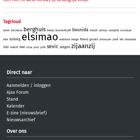
Tagcloud
berghuis
bounida
alom
blumenkraft
carrizo
complot
barcelona
bewijs
brandt
conceicao
elsimao
dolberg
ewige
fitheid
gloukh
jordi
leonardo
derk
eredivisie
johanssen
kiki
zijaanzij
sevic
mie
stegen
lido
madrid
oscar
post
prikt
Direct naar
Aanmelden
/
inloggen
Ajax Forum
Stand
Kalender
E-zine (nieuwsbrief)
Nieuwsarchief
Over ons