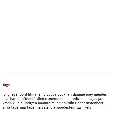
Tags
jong
feyenoord
litmanen
didulica
boukhari
damme
joey
mendes
akachar
beloftenelftallen
cameron
dehli
eredivisie
esajas
jari
krohn
kujala
lindgren
maduro
milan
nourdin
ridder
rustenberg
silva
taberima
taberina
valencia
woudesteijn
zwinkels