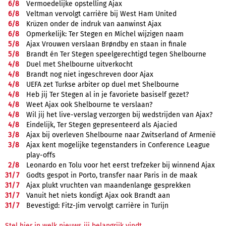
6/
8
Vermoedelijke opstelling Ajax
6/
8
Veltman vervolgt carrière bij West Ham United
6/
8
Krüzen onder de indruk van aanwinst Ajax
6/
8
Opmerkelijk: Ter Stegen en Míchel wijzigen naam
5/
8
Ajax Vrouwen verslaan Brøndby en staan in finale
5/
8
Brandt én Ter Stegen speelgerechtigd tegen Shelbourne
4/
8
Duel met Shelbourne uitverkocht
4/
8
Brandt nog niet ingeschreven door Ajax
4/
8
UEFA zet Turkse arbiter op duel met Shelbourne
4/
8
Heb jij Ter Stegen al in je favoriete basiself gezet?
4/
8
Weet Ajax ook Shelbourne te verslaan?
4/
8
Wil jij het live-verslag verzorgen bij wedstrijden van Ajax?
4/
8
Eindelijk, Ter Stegen gepresenteerd als Ajacied
3/
8
Ajax bij overleven Shelbourne naar Zwitserland of Armenië
3/
8
Ajax kent mogelijke tegenstanders in Conference League
play-offs
2/
8
Leonardo en Tolu voor het eerst trefzeker bij winnend Ajax
31/
7
Godts gespot in Porto, transfer naar Paris in de maak
31/
7
Ajax plukt vruchten van maandenlange gesprekken
31/
7
Vanuit het niets kondigt Ajax ook Brandt aan
31/
7
Bevestigd: Fitz-Jim vervolgt carrière in Turijn
Stel hier in welk nieuws jij belangrijk vindt.