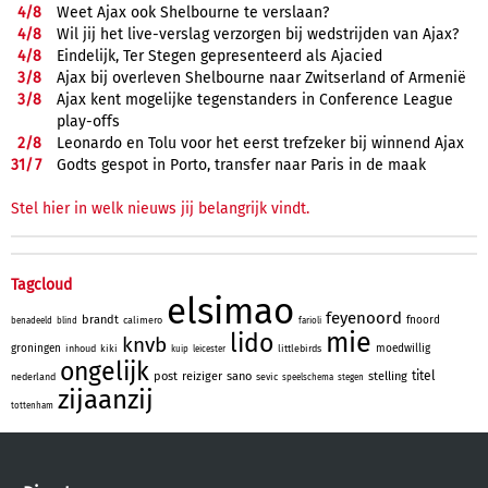
4/
8
Weet Ajax ook Shelbourne te verslaan?
4/
8
Wil jij het live-verslag verzorgen bij wedstrijden van Ajax?
4/
8
Eindelijk, Ter Stegen gepresenteerd als Ajacied
3/
8
Ajax bij overleven Shelbourne naar Zwitserland of Armenië
3/
8
Ajax kent mogelijke tegenstanders in Conference League
play-offs
2/
8
Leonardo en Tolu voor het eerst trefzeker bij winnend Ajax
31/
7
Godts gespot in Porto, transfer naar Paris in de maak
Stel hier in welk nieuws jij belangrijk vindt.
Tagcloud
elsimao
feyenoord
brandt
fnoord
calimero
benadeeld
blind
farioli
mie
lido
knvb
groningen
moedwillig
inhoud
kiki
littlebirds
kuip
leicester
ongelijk
titel
post
reiziger
sano
stelling
nederland
sevic
speelschema
stegen
zijaanzij
tottenham