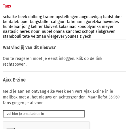
Tags
schalke
beek
dolberg
traore
opstellingen
aogo
avdijaj
badstuber
bentaleb
boer
burgstaller
caligiuri
fahrmann
goretzka
howedes
huntelaar
jong
kehrer
kluivert
kolasinac
konoplyanka
meyer
nastasic
neres
nouri
nubel
onana
sanchez
schopf
sinkgraven
stambouli
tete
veltman
viergever
younes
ziyech
Wat vind jij van dit nieuws?
Om te reageren moet je eerst inloggen. Klik op de link
rechtsboven.
Ajax E-zine
Meld je aan en ontvang elke week een vers Ajax E-zine in je
mailbox met al het nieuws en achtergronden. Maar liefst 35.969
fans gingen je al voor.