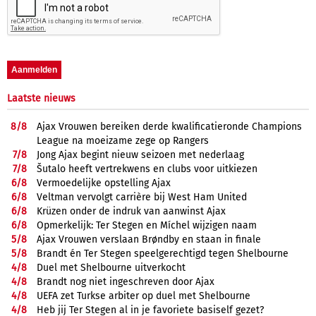
Laatste nieuws
8/
8
Ajax Vrouwen bereiken derde kwalificatieronde Champions
League na moeizame zege op Rangers
7/
8
Jong Ajax begint nieuw seizoen met nederlaag
7/
8
Šutalo heeft vertrekwens en clubs voor uitkiezen
6/
8
Vermoedelijke opstelling Ajax
6/
8
Veltman vervolgt carrière bij West Ham United
6/
8
Krüzen onder de indruk van aanwinst Ajax
6/
8
Opmerkelijk: Ter Stegen en Míchel wijzigen naam
5/
8
Ajax Vrouwen verslaan Brøndby en staan in finale
5/
8
Brandt én Ter Stegen speelgerechtigd tegen Shelbourne
4/
8
Duel met Shelbourne uitverkocht
4/
8
Brandt nog niet ingeschreven door Ajax
4/
8
UEFA zet Turkse arbiter op duel met Shelbourne
4/
8
Heb jij Ter Stegen al in je favoriete basiself gezet?