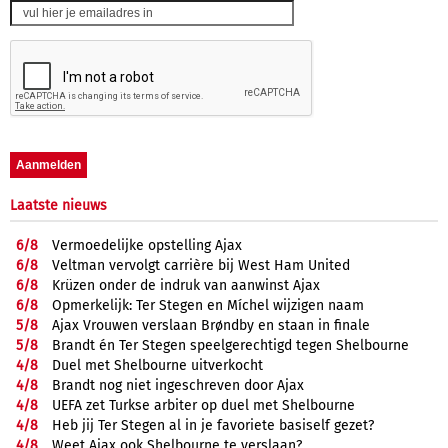
Laatste nieuws
6/
8
Vermoedelijke opstelling Ajax
6/
8
Veltman vervolgt carrière bij West Ham United
6/
8
Krüzen onder de indruk van aanwinst Ajax
6/
8
Opmerkelijk: Ter Stegen en Míchel wijzigen naam
5/
8
Ajax Vrouwen verslaan Brøndby en staan in finale
5/
8
Brandt én Ter Stegen speelgerechtigd tegen Shelbourne
4/
8
Duel met Shelbourne uitverkocht
4/
8
Brandt nog niet ingeschreven door Ajax
4/
8
UEFA zet Turkse arbiter op duel met Shelbourne
4/
8
Heb jij Ter Stegen al in je favoriete basiself gezet?
4/
8
Weet Ajax ook Shelbourne te verslaan?