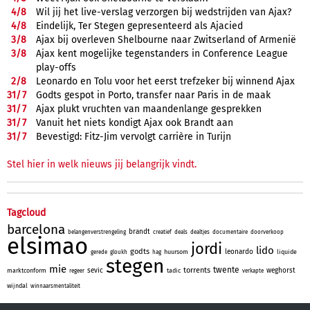
4/
8
Wil jij het live-verslag verzorgen bij wedstrijden van Ajax?
4/
8
Eindelijk, Ter Stegen gepresenteerd als Ajacied
3/
8
Ajax bij overleven Shelbourne naar Zwitserland of Armenië
3/
8
Ajax kent mogelijke tegenstanders in Conference League
play-offs
2/
8
Leonardo en Tolu voor het eerst trefzeker bij winnend Ajax
31/
7
Godts gespot in Porto, transfer naar Paris in de maak
31/
7
Ajax plukt vruchten van maandenlange gesprekken
31/
7
Vanuit het niets kondigt Ajax ook Brandt aan
31/
7
Bevestigd: Fitz-Jim vervolgt carrière in Turijn
Stel hier in welk nieuws jij belangrijk vindt.
Tagcloud
barcelona
brandt
belangenverstrengeling
creatief
deals
dealtjes
documentaire
doorverkoop
elsimao
jordi
lido
godts
leonardo
huursom
liquide
gerede
gloukh
hag
stegen
mie
twente
torrents
sevic
weghorst
marktconform
tadic
regeer
verkapte
wijndal
winnaarsmentaliteit