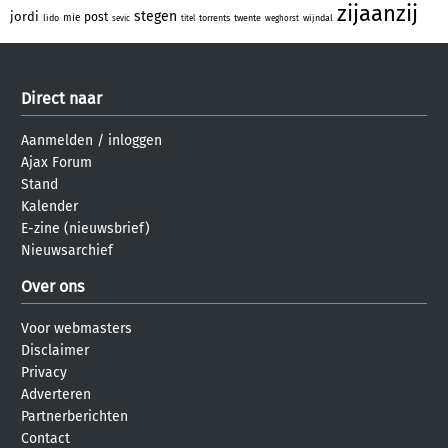
zijaanzij
stegen
jordi
post
mie
lido
torrents
twente
wijndal
sevic
titel
weghorst
Direct naar
Aanmelden
/
inloggen
Ajax Forum
Stand
Kalender
E-zine (nieuwsbrief)
Nieuwsarchief
Over ons
Voor webmasters
Disclaimer
Privacy
Adverteren
Partnerberichten
Contact