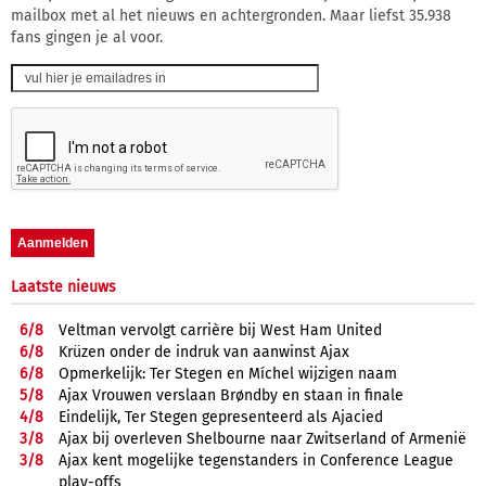
mailbox met al het nieuws en achtergronden. Maar liefst 35.938
fans gingen je al voor.
Laatste nieuws
6/
8
Veltman vervolgt carrière bij West Ham United
6/
8
Krüzen onder de indruk van aanwinst Ajax
6/
8
Opmerkelijk: Ter Stegen en Míchel wijzigen naam
5/
8
Ajax Vrouwen verslaan Brøndby en staan in finale
4/
8
Eindelijk, Ter Stegen gepresenteerd als Ajacied
3/
8
Ajax bij overleven Shelbourne naar Zwitserland of Armenië
3/
8
Ajax kent mogelijke tegenstanders in Conference League
play-offs