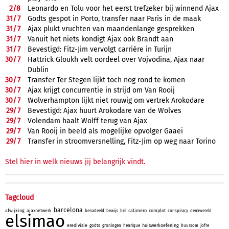
2/
8
Leonardo en Tolu voor het eerst trefzeker bij winnend Ajax
31/
7
Godts gespot in Porto, transfer naar Paris in de maak
31/
7
Ajax plukt vruchten van maandenlange gesprekken
31/
7
Vanuit het niets kondigt Ajax ook Brandt aan
31/
7
Bevestigd: Fitz-Jim vervolgt carrière in Turijn
30/
7
Hattrick Gloukh velt oordeel over Vojvodina, Ajax naar
Dublin
30/
7
Transfer Ter Stegen lijkt toch nog rond te komen
30/
7
Ajax krijgt concurrentie in strijd om Van Rooij
30/
7
Wolverhampton lijkt niet rouwig om vertrek Arokodare
29/
7
Bevestigd: Ajax huurt Arokodare van de Wolves
29/
7
Volendam haalt Wolff terug van Ajax
29/
7
Van Rooij in beeld als mogelijke opvolger Gaaei
29/
7
Transfer in stroomversnelling, Fitz-Jim op weg naar Torino
Stel hier in welk nieuws jij belangrijk vindt.
Tagcloud
barcelona
afwijking
ajaxnetwerk
calimero
complot
benadeeld
bewijs
bril
conspiracy
denkwereld
elsimao
eredivisie
huiswerkoefening
godts
groningen
henrique
huursom
jofre