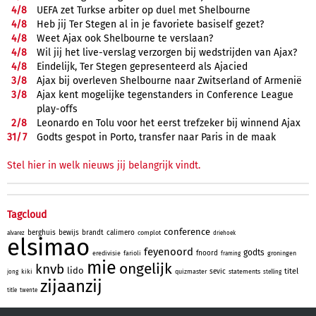
4/
8
UEFA zet Turkse arbiter op duel met Shelbourne
4/
8
Heb jij Ter Stegen al in je favoriete basiself gezet?
4/
8
Weet Ajax ook Shelbourne te verslaan?
4/
8
Wil jij het live-verslag verzorgen bij wedstrijden van Ajax?
4/
8
Eindelijk, Ter Stegen gepresenteerd als Ajacied
3/
8
Ajax bij overleven Shelbourne naar Zwitserland of Armenië
3/
8
Ajax kent mogelijke tegenstanders in Conference League
play-offs
2/
8
Leonardo en Tolu voor het eerst trefzeker bij winnend Ajax
31/
7
Godts gespot in Porto, transfer naar Paris in de maak
Stel hier in welk nieuws jij belangrijk vindt.
Tagcloud
conference
berghuis
bewijs
brandt
calimero
complot
alvarez
driehoek
elsimao
feyenoord
godts
fnoord
eredivisie
farioli
groningen
framing
mie
ongelijk
knvb
lido
titel
sevic
kiki
quizmaster
statements
jong
stelling
zijaanzij
title
twente