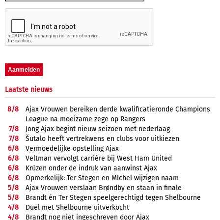
Laatste nieuws
8/
8
Ajax Vrouwen bereiken derde kwalificatieronde Champions
League na moeizame zege op Rangers
7/
8
Jong Ajax begint nieuw seizoen met nederlaag
7/
8
Šutalo heeft vertrekwens en clubs voor uitkiezen
6/
8
Vermoedelijke opstelling Ajax
6/
8
Veltman vervolgt carrière bij West Ham United
6/
8
Krüzen onder de indruk van aanwinst Ajax
6/
8
Opmerkelijk: Ter Stegen en Míchel wijzigen naam
5/
8
Ajax Vrouwen verslaan Brøndby en staan in finale
5/
8
Brandt én Ter Stegen speelgerechtigd tegen Shelbourne
4/
8
Duel met Shelbourne uitverkocht
4/
8
Brandt nog niet ingeschreven door Ajax