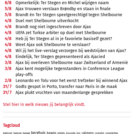
6/
8
Opmerkelijk: Ter Stegen en Míchel wijzigen naam
5/
8
Ajax Vrouwen verslaan Brøndby en staan in finale
5/
8
Brandt én Ter Stegen speelgerechtigd tegen Shelbourne
4/
8
Duel met Shelbourne uitverkocht
4/
8
Brandt nog niet ingeschreven door Ajax
4/
8
UEFA zet Turkse arbiter op duel met Shelbourne
4/
8
Heb jij Ter Stegen al in je favoriete basiself gezet?
4/
8
Weet Ajax ook Shelbourne te verslaan?
4/
8
Wil jij het live-verslag verzorgen bij wedstrijden van Ajax?
4/
8
Eindelijk, Ter Stegen gepresenteerd als Ajacied
3/
8
Ajax bij overleven Shelbourne naar Zwitserland of Armenië
3/
8
Ajax kent mogelijke tegenstanders in Conference League
play-offs
2/
8
Leonardo en Tolu voor het eerst trefzeker bij winnend Ajax
31/
7
Godts gespot in Porto, transfer naar Paris in de maak
31/
7
Ajax plukt vruchten van maandenlange gesprekken
Stel hier in welk nieuws jij belangrijk vindt.
Tagcloud
berghuis
bewijs
calimero
beknopt
bemoei
bepaal
bijtijds
bounida
bro
complot
complotten