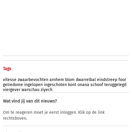
Tags
vitesse
zwaarbevochten
arnhem
blom
dwarrelbal
eindstreep
foor
gelredome
ingelopen
ingeschoten
kont
onana
schoof
teruggelegd
viergever
warschau
ziyech
Wat vind jij van dit nieuws?
Om te reageren moet je eerst inloggen. Klik op de link
rechtsboven.