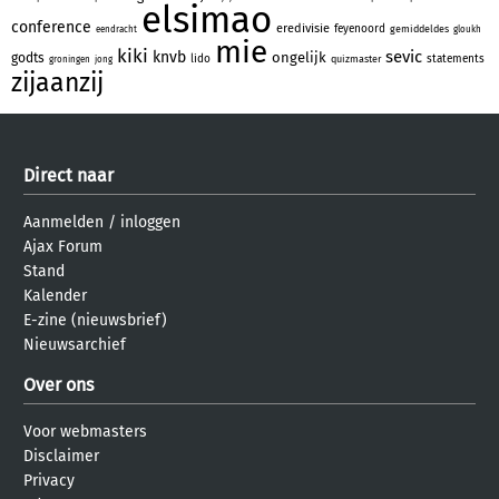
elsimao
conference
eredivisie
feyenoord
gemiddeldes
eendracht
gloukh
mie
kiki
sevic
knvb
ongelijk
godts
lido
statements
quizmaster
groningen
jong
zijaanzij
Direct naar
Aanmelden
/
inloggen
Ajax Forum
Stand
Kalender
E-zine (nieuwsbrief)
Nieuwsarchief
Over ons
Voor webmasters
Disclaimer
Privacy