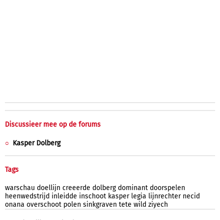
Discussieer mee op de forums
Kasper Dolberg
Tags
warschau
doellijn
creeerde
dolberg
dominant
doorspelen
heenwedstrijd
inleidde
inschoot
kasper
legia
lijnrechter
necid
onana
overschoot
polen
sinkgraven
tete
wild
ziyech