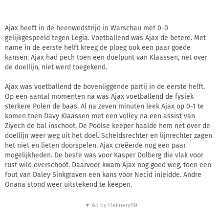
Ajax heeft in de heenwedstrijd in Warschau met 0-0
gelijkgespeeld tegen Legia. Voetballend was Ajax de betere. Met
name in de eerste helft kreeg de ploeg ook een paar goede
kansen. Ajax had pech toen een doelpunt van Klaassen, net over
de doellijn, niet werd toegekend.
Ajax was voetballend de bovenliggende partij in de eerste helft.
Op een aantal momenten na was Ajax voetballend de fysiek
sterkere Polen de baas. Al na zeven minuten leek Ajax op 0-1 te
komen toen Davy Klaassen met een volley na een assist van
Ziyech de bal inschoot. De Poolse keeper haalde hem net over de
doellijn weer weg uit het doel. Scheidsrechter en lijnrechter zagen
het niet en lieten doorspelen. Ajax creëerde nog een paar
mogelijkheden. De beste was voor Kasper Dolberg die vlak voor
rust wild overschoot. Daarvoor kwam Ajax nog goed weg, toen een
fout van Daley Sinkgraven een kans voor Necid inleidde. Andre
Onana stond weer uitstekend te keepen.
▼ Ad by Refinery89