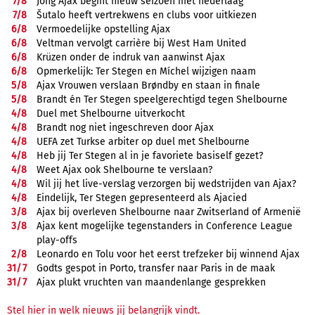
7/
8
Jong Ajax begint nieuw seizoen met nederlaag
7/
8
Šutalo heeft vertrekwens en clubs voor uitkiezen
6/
8
Vermoedelijke opstelling Ajax
6/
8
Veltman vervolgt carrière bij West Ham United
6/
8
Krüzen onder de indruk van aanwinst Ajax
6/
8
Opmerkelijk: Ter Stegen en Míchel wijzigen naam
5/
8
Ajax Vrouwen verslaan Brøndby en staan in finale
5/
8
Brandt én Ter Stegen speelgerechtigd tegen Shelbourne
4/
8
Duel met Shelbourne uitverkocht
4/
8
Brandt nog niet ingeschreven door Ajax
4/
8
UEFA zet Turkse arbiter op duel met Shelbourne
4/
8
Heb jij Ter Stegen al in je favoriete basiself gezet?
4/
8
Weet Ajax ook Shelbourne te verslaan?
4/
8
Wil jij het live-verslag verzorgen bij wedstrijden van Ajax?
4/
8
Eindelijk, Ter Stegen gepresenteerd als Ajacied
3/
8
Ajax bij overleven Shelbourne naar Zwitserland of Armenië
3/
8
Ajax kent mogelijke tegenstanders in Conference League
play-offs
2/
8
Leonardo en Tolu voor het eerst trefzeker bij winnend Ajax
31/
7
Godts gespot in Porto, transfer naar Paris in de maak
31/
7
Ajax plukt vruchten van maandenlange gesprekken
Stel hier in welk nieuws jij belangrijk vindt.