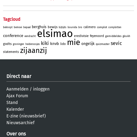
Tagcloud
berghuis
bewijs
calimero
complot
beknopt
bemoei
bepaal
bijtijds
bounida
bro
complotten
elsimao
conference
eredivisie
feyenoord
gemiddeldes
eendracht
gloukh
mie
kiki
sevic
knvb
ongelijk
godts
lido
quizmaster
groningen
heideroosjes
zijaanzij
statements
Direct naar
Aanmelden
/
inloggen
Ajax Forum
Stand
Kalender
E-zine (nieuwsbrief)
Nieuwsarchief
Over ons