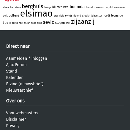
berghuis
bounida
blumenkraft
alom
brandt
carrizo
complot
barcelona
bewijs
conceicao
elsimao
dolberg
ewige
jordi
leonardo
fitheid
gloukh
derk
eredivisie
johanssen
zijaanzij
sevic
stegen
lido
madrid
post
mie
oscar
prikt
titel
Direct naar
Aanmelden
/
inloggen
Ajax Forum
Stand
Kalender
E-zine (nieuwsbrief)
Nieuwsarchief
Over ons
Voor webmasters
Disclaimer
Privacy