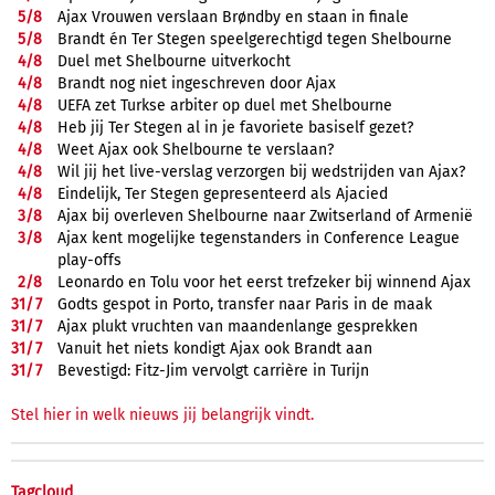
5/
8
Ajax Vrouwen verslaan Brøndby en staan in finale
5/
8
Brandt én Ter Stegen speelgerechtigd tegen Shelbourne
4/
8
Duel met Shelbourne uitverkocht
4/
8
Brandt nog niet ingeschreven door Ajax
4/
8
UEFA zet Turkse arbiter op duel met Shelbourne
4/
8
Heb jij Ter Stegen al in je favoriete basiself gezet?
4/
8
Weet Ajax ook Shelbourne te verslaan?
4/
8
Wil jij het live-verslag verzorgen bij wedstrijden van Ajax?
4/
8
Eindelijk, Ter Stegen gepresenteerd als Ajacied
3/
8
Ajax bij overleven Shelbourne naar Zwitserland of Armenië
3/
8
Ajax kent mogelijke tegenstanders in Conference League
play-offs
2/
8
Leonardo en Tolu voor het eerst trefzeker bij winnend Ajax
31/
7
Godts gespot in Porto, transfer naar Paris in de maak
31/
7
Ajax plukt vruchten van maandenlange gesprekken
31/
7
Vanuit het niets kondigt Ajax ook Brandt aan
31/
7
Bevestigd: Fitz-Jim vervolgt carrière in Turijn
Stel hier in welk nieuws jij belangrijk vindt.
Tagcloud