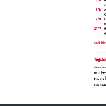
3/
8
A
Z
3/
8
A
C
2/
8
L
w
31/
7
G
d
Stel hie
Tagclo
alvarez
bew
fe
farioli
leicester
sevic
sano