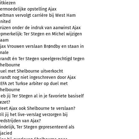
itkiezen
ermoedelijke opstelling Ajax
eltman vervolgt carrière bij West Ham
nited
rüzen onder de indruk van aanwinst Ajax
pmerkelijk: Ter Stegen en Míchel wijzigen
naam
jax Vrouwen verslaan Brøndby en staan in
inale
randt én Ter Stegen speelgerechtigd tegen
helbourne
uel met Shelbourne uitverkocht
randt nog niet ingeschreven door Ajax
EFA zet Turkse arbiter op duel met
helbourne
eb jij Ter Stegen al in je favoriete basiself
ezet?
eet Ajax ook Shelbourne te verslaan?
il jij het live-verslag verzorgen bij
edstrijden van Ajax?
indelijk, Ter Stegen gepresenteerd als
jacied