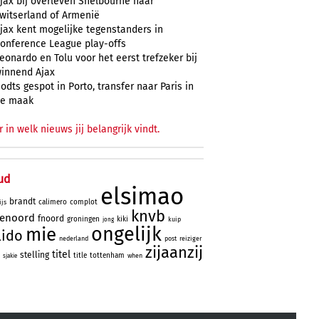
jax bij overleven Shelbourne naar
witserland of Armenië
jax kent mogelijke tegenstanders in
onference League play-offs
eonardo en Tolu voor het eerst trefzeker bij
innend Ajax
odts gespot in Porto, transfer naar Paris in
e maak
r in welk nieuws jij belangrijk vindt.
ud
elsimao
brandt
calimero
complot
ijs
knvb
yenoord
fnoord
groningen
kiki
kuip
jong
ongelijk
mie
lido
nederland
post
reiziger
zijaanzij
titel
stelling
title
tottenham
when
sjakie