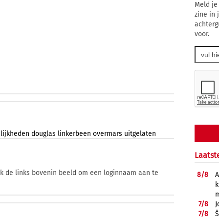
Meld je
zine in
achterg
voor.
lijkheden
douglas
linkerbeen
overmars
uitgelaten
Laatst
ik de links bovenin beeld om een loginnaam aan te
8/
8
A
k
m
7/
8
J
7/
8
Š