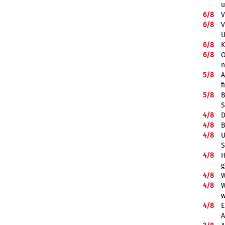
u
6/
8
V
6/
8
V
U
6/
8
K
6/
8
O
5/
8
A
f
5/
8
B
S
4/
8
D
4/
8
B
4/
8
U
S
4/
8
H
g
4/
8
W
4/
8
W
w
4/
8
E
A