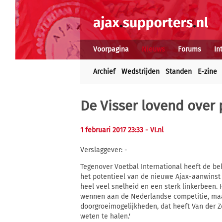
Voorpagina
Nieuws
Forums
In
Archief
Wedstrijden
Standen
E-zine
De Visser lovend over 
1 februari 2017 23:33
- VI.nl
Verslaggever: -
Tegenover Voetbal International heeft de bek
het potentieel van de nieuwe Ajax-aanwinst D
heel veel snelheid en een sterk linkerbeen. 
wennen aan de Nederlandse competitie, maar
doorgroeimogelijkheden, dat heeft Van der 
weten te halen.'