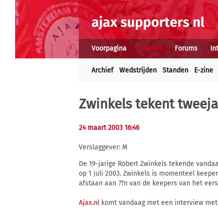
Voorpagina
Nieuws
Forums
In
Archief
Wedstrijden
Standen
E-zine
Zwinkels tekent tweeja
24 maart 2003 16:46
Verslaggever: M
De 19-jarige Robert Zwinkels tekende vandaag
op 1 juli 2003. Zwinkels is momenteel keeper
afstaan aan ??n van de keepers van het eerst
Ajax.nl
komt vandaag met een interview met 