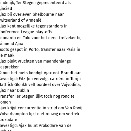
Eindelijk, Ter Stegen gepresenteerd als
Ajacied
Ajax bij overleven Shelbourne naar
Zwitserland of Armenië
Ajax kent mogelijke tegenstanders in
Conference League play-offs
Leonardo en Tolu voor het eerst trefzeker bij
winnend Ajax
Godts gespot in Porto, transfer naar Paris in
de maak
Ajax plukt vruchten van maandenlange
gesprekken
Vanuit het niets kondigt Ajax ook Brandt aan
evestigd: Fitz-Jim vervolgt carrière in Turijn
Hattrick Gloukh velt oordeel over Vojvodina,
Ajax naar Dublin
Transfer Ter Stegen lijkt toch nog rond te
komen
Ajax krijgt concurrentie in strijd om Van Rooij
Wolverhampton lijkt niet rouwig om vertrek
Arokodare
Bevestigd: Ajax huurt Arokodare van de