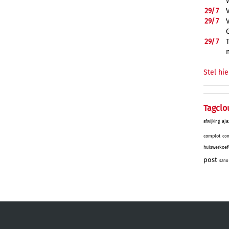
29/
7
29/
7
29/
7
Stel hie
Tagclo
aja
afwijking
complot
con
huiswerkoef
post
sano