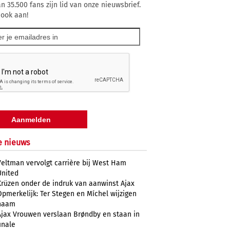
n 35.500 fans zijn lid van onze nieuwsbrief.
 ook aan!
e nieuws
Veltman vervolgt carrière bij West Ham
United
Krüzen onder de indruk van aanwinst Ajax
Opmerkelijk: Ter Stegen en Míchel wijzigen
naam
Ajax Vrouwen verslaan Brøndby en staan in
inale