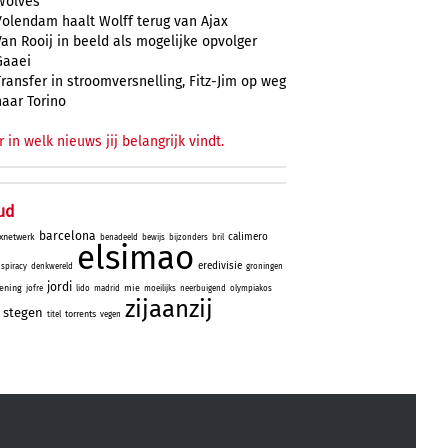
Wolves
Volendam haalt Wolff terug van Ajax
Van Rooij in beeld als mogelijke opvolger
Gaaei
Transfer in stroomversnelling, Fitz-Jim op weg
naar Torino
r in welk nieuws jij belangrijk vindt.
ud
barcelona
calimero
xnetwerk
benadeeld
bewijs
bijzonders
bril
elsimao
eredivisie
spiracy
denkwereld
groningen
jordi
ening
mie
jofre
lido
madrid
moeilijks
neerbuigend
olympiakos
zijaanzij
stegen
torrents
titel
vegen