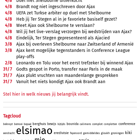
4/
8
Duel met Shelbourne uitverkocht
4/
8
Brandt nog niet ingeschreven door Ajax
4/
8
UEFA zet Turkse arbiter op duel met Shelbourne
4/
8
Heb jij Ter Stegen al in je favoriete basiself gezet?
4/
8
Weet Ajax ook Shelbourne te verslaan?
4/
8
Wil jij het live-verslag verzorgen bij wedstrijden van Ajax?
4/
8
Eindelijk, Ter Stegen gepresenteerd als Ajacied
3/
8
Ajax bij overleven Shelbourne naar Zwitserland of Armenië
3/
8
Ajax kent mogelijke tegenstanders in Conference League
play-offs
2/
8
Leonardo en Tolu voor het eerst trefzeker bij winnend Ajax
31/
7
Godts gespot in Porto, transfer naar Paris in de maak
31/
7
Ajax plukt vruchten van maandenlange gesprekken
31/
7
Vanuit het niets kondigt Ajax ook Brandt aan
Stel hier in welk nieuws jij belangrijk vindt.
Tagcloud
berghuis
conference
bewijs
bounida
calimero
complot
beknopt
bemoei
bepaal
bijtijds
complotten
elsimao
kiki
eredivisie
gemiddeldes
gloukh
groningen
eendracht
feyenoord
mie