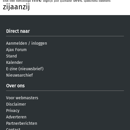
sevic
lido
knvb
ongelijk
methodologie
post
quizmaster
speelschema
statements
zijaanzij
Direct naar
Aanmelden
/
inloggen
Ajax Forum
Stand
Kalender
E-zine (nieuwsbrief)
Nieuwsarchief
Over ons
Voor webmasters
Disclaimer
Privacy
Adverteren
Partnerberichten
Contact