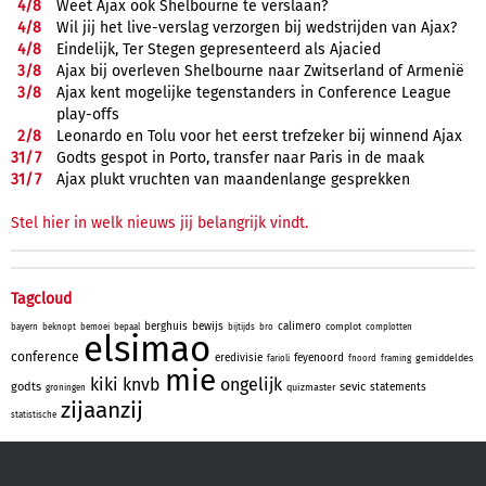
4/
8
Weet Ajax ook Shelbourne te verslaan?
4/
8
Wil jij het live-verslag verzorgen bij wedstrijden van Ajax?
4/
8
Eindelijk, Ter Stegen gepresenteerd als Ajacied
3/
8
Ajax bij overleven Shelbourne naar Zwitserland of Armenië
3/
8
Ajax kent mogelijke tegenstanders in Conference League
play-offs
2/
8
Leonardo en Tolu voor het eerst trefzeker bij winnend Ajax
31/
7
Godts gespot in Porto, transfer naar Paris in de maak
31/
7
Ajax plukt vruchten van maandenlange gesprekken
Stel hier in welk nieuws jij belangrijk vindt.
Tagcloud
berghuis
bewijs
calimero
complot
bayern
beknopt
bemoei
bepaal
bijtijds
bro
complotten
elsimao
conference
eredivisie
feyenoord
gemiddeldes
farioli
fnoord
framing
mie
kiki
knvb
ongelijk
godts
sevic
statements
quizmaster
groningen
zijaanzij
statistische