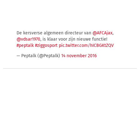
De kersverse algemeen directeur van
@AFCAjax
,
@vdsar1970
, is klaar voor zijn nieuwe functie!
#peptalk
#ziggosport
pic.twitter.com/hICBGKtZQV
— Peptalk (@Peptalk)
14 november 2016