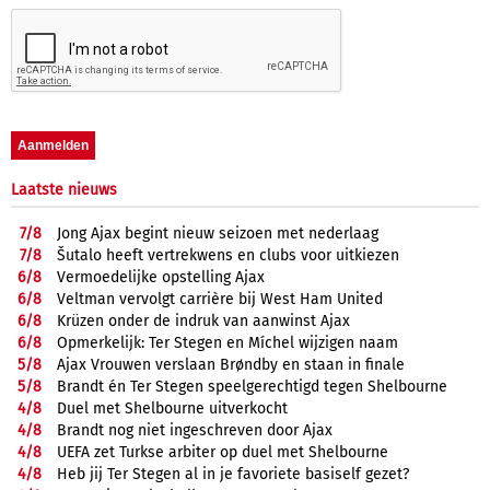
Laatste nieuws
7/
8
Jong Ajax begint nieuw seizoen met nederlaag
7/
8
Šutalo heeft vertrekwens en clubs voor uitkiezen
6/
8
Vermoedelijke opstelling Ajax
6/
8
Veltman vervolgt carrière bij West Ham United
6/
8
Krüzen onder de indruk van aanwinst Ajax
6/
8
Opmerkelijk: Ter Stegen en Míchel wijzigen naam
5/
8
Ajax Vrouwen verslaan Brøndby en staan in finale
5/
8
Brandt én Ter Stegen speelgerechtigd tegen Shelbourne
4/
8
Duel met Shelbourne uitverkocht
4/
8
Brandt nog niet ingeschreven door Ajax
4/
8
UEFA zet Turkse arbiter op duel met Shelbourne
4/
8
Heb jij Ter Stegen al in je favoriete basiself gezet?